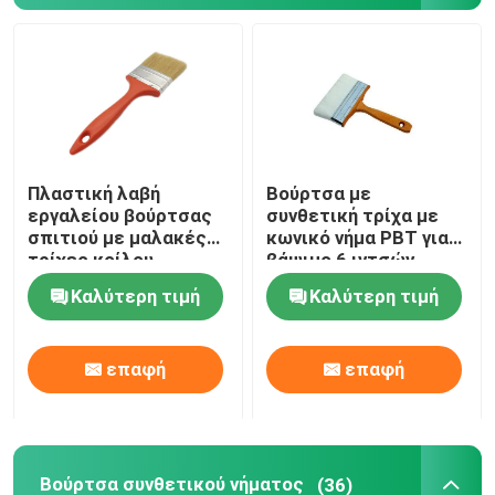
Πλαστική λαβή
Βούρτσα με
εργαλείου βούρτσας
συνθετική τρίχα με
σπιτιού με μαλακές
κωνικό νήμα PBT για
τρίχες κοίλου
βάψιμο 6 ιντσών
νήματος
Καλύτερη τιμή
Καλύτερη τιμή
επαφή
επαφή
Βούρτσα συνθετικού νήματος
(36)