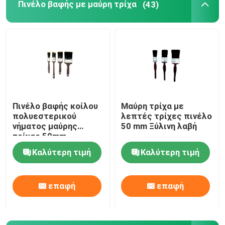
Πινέλο βαφής με μαύρη τρίχα
(43)
Γύρος εργοστασίων
Ποιοτικός έλεγχος
επαφή
Πινέλο βαφής κοίλου
Μαύρη τρίχα με
πολυεστερικού
λεπτές τρίχες πινέλο
Νέα
νήματος μαύρης
50 mm Ξύλινη λαβή
τρίχας 50mm
Καλύτερη τιμή
Καλύτερη τιμή
Όλες οι περιπτώσεις
επαφή
επαφή
Πινέλο βαφής σπιτιού
Βούρτσα συνθετικού νήματος