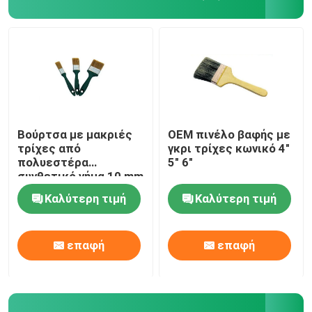
Βούρτσα με μακριές
OEM πινέλο βαφής με
τρίχες από
γκρι τρίχες κωνικό 4"
πολυεστέρα
5" 6"
συνθετικό νήμα 10 mm
Καλύτερη τιμή
Καλύτερη τιμή
Αρχική Σελίδα
επαφή
επαφή
Προϊόντα
Σχετικά με εμάς