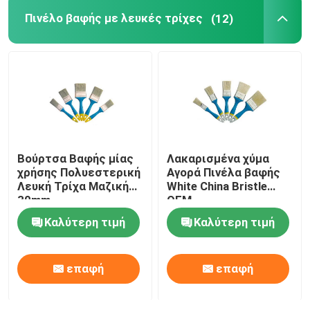
Πινέλο βαφής με λευκές τρίχες
(12)
Πινέλο βαφής με μαύρη τρίχα
Πινέλο βαφής με λευκές τρίχες
Βούρτσες χρωμάτων κιμωλίας
Βούρτσα Βαφής μίας
Λακαρισμένα χύμα
Πινέλο βαφής καλοριφέρ
χρήσης Πολυεστερική
Αγορά Πινέλα βαφής
Λευκή Τρίχα Μαζική
White China Bristle
30mm
OEM
Ξαναγεμιζόμενος κύλινδρος βαφής
Καλύτερη τιμή
Καλύτερη τιμή
Ρολό βαφής μικροϊνών
επαφή
επαφή
Ρολό πινέλο ζωγραφικής σπιτιών