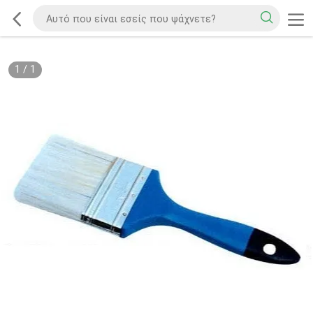
1
/
1