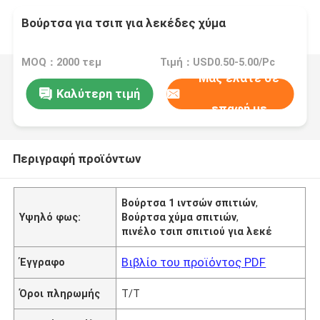
Βούρτσα για τσιπ για λεκέδες χύμα
MOQ：2000 τεμ
Τιμή：USD0.50-5.00/Pc
Μας ελάτε σε
Καλύτερη τιμή
επαφή με
Περιγραφή προϊόντων
Βούρτσα 1 ιντσών σπιτιών
,
Υψηλό φως:
Βούρτσα χύμα σπιτιών
,
πινέλο τσιπ σπιτιού για λεκέ
Βιβλίο του προϊόντος PDF
Έγγραφο
Όροι πληρωμής
T/T