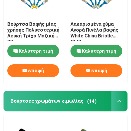
Βούρτσα Βαφής μίας
Λακαρισμένα χύμα
χρήσης Πολυεστερική
Αγορά Πινέλα βαφής
Λευκή Τρίχα Μαζική
White China Bristle
30mm
OEM
Καλύτερη τιμή
Καλύτερη τιμή
επαφή
επαφή
Βούρτσες χρωμάτων κιμωλίας
(14)