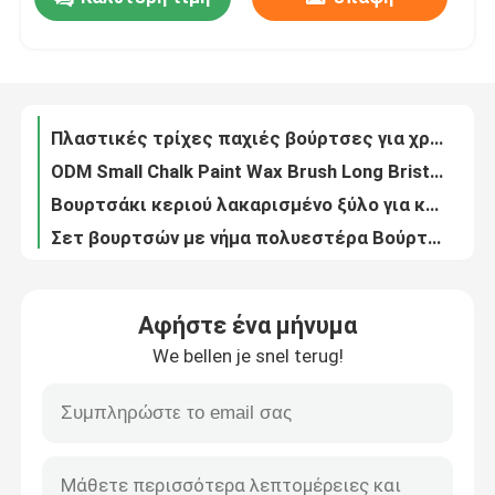
Σετ πινέλων για έπιπλα μαύρης τρίχας Βούρτσες χρώματος κιμωλίας και κεριού
Πλαστικές τρίχες παχιές βούρτσες για χρώμα κιμωλίας και κερί 18mm
Γύρος εργοστασίων
ODM Small Chalk Paint Wax Brush Long Bristle 3 ιντσών
Βουρτσάκι κεριού λακαρισμένο ξύλο για κερί χρώματος κιμωλίας Μαζική Αγορά
Ποιοτικός έλεγχος
Σετ βουρτσών με νήμα πολυεστέρα Βούρτσα εφαρμογής κεριού επίπλων
Pure Bristle Shash Brush For Chalk Paint 15mm 21mm 25mm
επαφή
Κοίλο τσιπ Στρογγυλό πινέλο κιμωλίας με νήμα από πολυεστέρα Λακαρισμένη ξύλινη λαβή
Στρογγυλά πινέλα κιμωλίας με μαύρη τρίχα 15mm 21mm 25mm
Νέα
Πινέλα χρωμάτων με φυσική τρίχα με κιμωλία 25mm 35mm 45mm
Αφήστε ένα μήνυμα
Πινέλα βαφής με φυσικό λευκασμένο ξύλο με κιμωλία για διακοσμητές
Όλες οι περιπτώσεις
We bellen je snel terug!
Εξατομικευμένες στρογγυλές βούρτσες με κιμωλία με φυσική τρίχα 4 ιντσών
Βούρτσα βαφής κοίλου συνθετικού νήματος 25 mm ODM
Πινέλο βαφής σπιτιού
Εξατομικευμένο πινέλο με μαύρη τρίχα 15mm 25mm 50mm
Πινέλο βαφής κοίλου πολυεστερικού νήματος μαύρης τρίχας 50mm
Βούρτσα συνθετικού νήματος
Βούρτσες μίνι τσιπ με νήματα πολυεστέρα 1 ίντσας για ζωγραφική