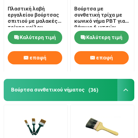
Πλαστική λαβή
Βούρτσα με
Ζωγραφική διακοσμώντας τα εργαλεία
εργαλείου βούρτσας
συνθετική τρίχα με
σπιτιού με μαλακές
κωνικό νήμα PBT για
τρίχες κοίλου
βάψιμο 6 ιντσών
νήματος
μη υφαμένες τσάντες υφάσματος
Καλύτερη τιμή
Καλύτερη τιμή
επαφή
επαφή
Βούρτσα συνθετικού νήματος
(36)