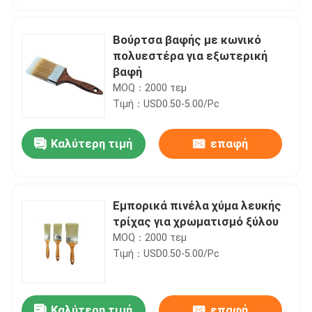
Βούρτσα βαφής με κωνικό
πολυεστέρα για εξωτερική
βαφή
MOQ：2000 τεμ
Τιμή：USD0.50-5.00/Pc
Καλύτερη τιμή
επαφή
Εμπορικά πινέλα χύμα λευκής
Αρχική Σελίδα
τρίχας για χρωματισμό ξύλου
MOQ：2000 τεμ
Μαύρο πινέλο ζωγραφικής με βελονισμένη ξύλινη λαβή
Τιμή：USD0.50-5.00/Pc
Προϊόντα
Βούρτσα με συνθετική τρίχα με κωνικό νήμα PBT για βάψιμο 6 ιντσών
Συνθετικά πινέλα με κιμωλία με μαύρη τρίχα για ξύλινα έπιπλα
Σχετικά με εμάς
Στρογγυλά πινέλα με κιμωλία Λευκή τρίχα 20mm
Καλύτερη τιμή
επαφή