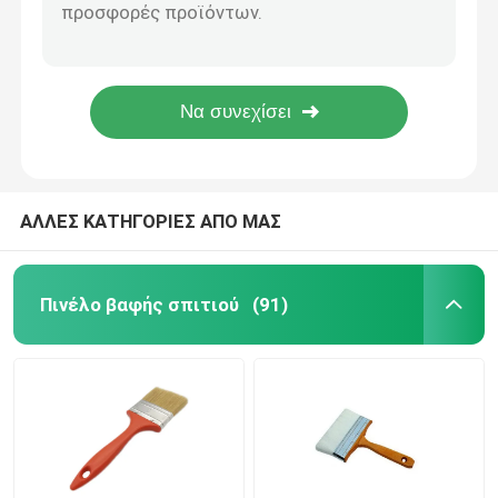
Πινέλο Βερνίκι Πόρτας με Λαβή από Λακαρισμένο Ξύλο 50mm
Πινέλο βαφής με μαύρη τρίχα
Πινέλο βαφής με λευκές τρίχες
Βούρτσες χρωμάτων κιμωλίας
ΑΛΛΕΣ ΚΑΤΗΓΟΡΙΕΣ ΑΠΟ ΜΑΣ
Πινέλο βαφής καλοριφέρ
Πινέλο βαφής σπιτιού
(91)
Ξαναγεμιζόμενος κύλινδρος βαφής
Ρολό βαφής μικροϊνών
Ρολό πινέλο ζωγραφικής σπιτιών