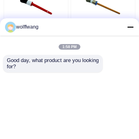
wolffwang
Συνθετικά πινέλα με
Κοίλο τσιπ Στρογγυλό
κιμωλία με μαύρη
πινέλο κιμωλίας με
τρίχα για ξύλινα
νήμα από πολυεστέρα
1:58 PM
έπιπλα
Λακαρισμένη ξύλινη
λαβή
Καλύτερη τιμή
Καλύτερη τιμή
Good day, what product are you looking 
for?
επαφή
επαφή
Δείτε περισσότερων
Αρχική Σελίδα
Περίπου εμείς
επαφή
Desktop Site
Sitemap
Privacy Policy