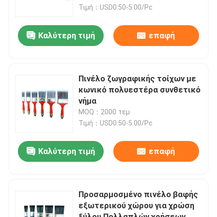
Τιμή：USD0.50-5.00/Pc
Γύρος εργοστασίων
Καλύτερη τιμή
επαφή
Ποιοτικός έλεγχος
Πινέλο ζωγραφικής τοίχων με
επαφή
κωνικό πολυεστέρα συνθετικό
νήμα
MOQ：2000 τεμ
Νέα
Τιμή：USD0.50-5.00/Pc
Όλες οι περιπτώσεις
Καλύτερη τιμή
επαφή
Πινέλο βαφής σπιτιού
Προσαρμοσμένο πινέλο βαφής
εξωτερικού χώρου για χρώση
Βούρτσα συνθετικού νήματος
ξύλου Πολλαπλών χρήσεων