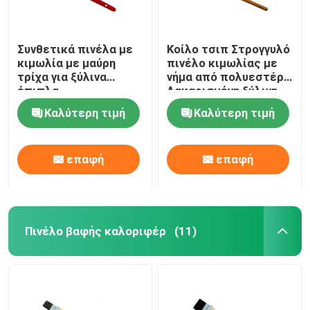
Συνθετικά πινέλα με
Κοίλο τσιπ Στρογγυλό
κιμωλία με μαύρη
πινέλο κιμωλίας με
τρίχα για ξύλινα
νήμα από πολυεστέρα
έπιπλα
Λακαρισμένη ξύλινη
λαβή
Καλύτερη τιμή
Καλύτερη τιμή
επαφή
επαφή
Πινέλο βαφής καλοριφέρ
(11)