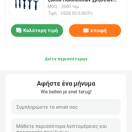
10mm
MOQ：2000 τεμ
Τιμή：USD0.50-5.00/Pc
Πινέλο βαφής με μαύρη τρίχα
Καλύτερη τιμή
επαφή
Πινέλο βαφής με λευκές τρίχες
Βούρτσες χρωμάτων κιμωλίας
Δείτε περισσότερων
Πινέλο βαφής καλοριφέρ
Αφήστε ένα μήνυμα
Ξαναγεμιζόμενος κύλινδρος βαφής
We bellen je snel terug!
Ρολό βαφής μικροϊνών
Ρολό πινέλο ζωγραφικής σπιτιών