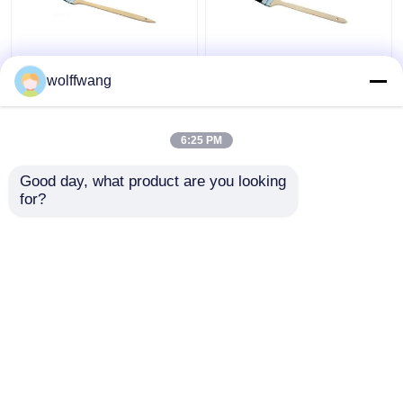
Βούρτσα βαφής
Βούρτσα βαφής
wolffwang
καλοριφέρ με ξύλινη
καλοριφέρ με φυσική
λαβή Γκρι τρίχα
κοντή τρίχα 2" 3"
6:25 PM
Καλύτερη τιμή
Καλύτερη τιμή
Good day, what product are you looking 
for?
επαφή
επαφή
Δείτε περισσότερων
Αρχική Σελίδα
Περίπου εμείς
επαφή
Desktop Site
Sitemap
Privacy Policy