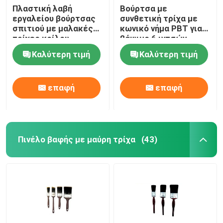
Πλαστική λαβή
Βούρτσα με
εργαλείου βούρτσας
συνθετική τρίχα με
σπιτιού με μαλακές
κωνικό νήμα PBT για
τρίχες κοίλου
βάψιμο 6 ιντσών
νήματος
Καλύτερη τιμή
Καλύτερη τιμή
επαφή
επαφή
Πινέλο βαφής με μαύρη τρίχα
(43)