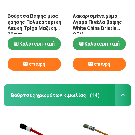
Βούρτσα Βαφής μίας
Λακαρισμένα χύμα
χρήσης Πολυεστερική
Αγορά Πινέλα βαφής
Λευκή Τρίχα Μαζική
White China Bristle
30mm
OEM
Καλύτερη τιμή
Καλύτερη τιμή
επαφή
επαφή
Βούρτσες χρωμάτων κιμωλίας
(14)