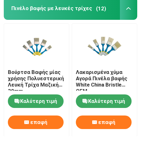
Πινέλο βαφής με λευκές τρίχες
(12)
Πινέλο βαφής με μαύρη τρίχα
Πινέλο βαφής με λευκές τρίχες
Βούρτσες χρωμάτων κιμωλίας
Βούρτσα Βαφής μίας
Λακαρισμένα χύμα
Πινέλο βαφής καλοριφέρ
χρήσης Πολυεστερική
Αγορά Πινέλα βαφής
Λευκή Τρίχα Μαζική
White China Bristle
30mm
OEM
Ξαναγεμιζόμενος κύλινδρος βαφής
Καλύτερη τιμή
Καλύτερη τιμή
Ρολό βαφής μικροϊνών
επαφή
επαφή
Ρολό πινέλο ζωγραφικής σπιτιών