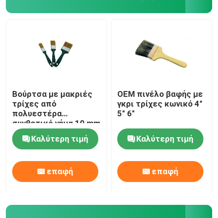
Βούρτσα με μακριές
OEM πινέλο βαφής με
τρίχες από
γκρι τρίχες κωνικό 4"
πολυεστέρα
5" 6"
συνθετικό νήμα 10 mm
Καλύτερη τιμή
Καλύτερη τιμή
Αρχική Σελίδα
επαφή
επαφή
Προϊόντα
Σχετικά με εμάς