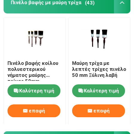
Πινέλο βαφής με μαύρη τρίχα
(43)
Γύρος εργοστασίων
Ποιοτικός έλεγχος
επαφή
Πινέλο βαφής κοίλου
Μαύρη τρίχα με
πολυεστερικού
λεπτές τρίχες πινέλο
Νέα
νήματος μαύρης
50 mm Ξύλινη λαβή
τρίχας 50mm
Καλύτερη τιμή
Καλύτερη τιμή
Όλες οι περιπτώσεις
επαφή
επαφή
Πινέλο βαφής σπιτιού
Βούρτσα συνθετικού νήματος