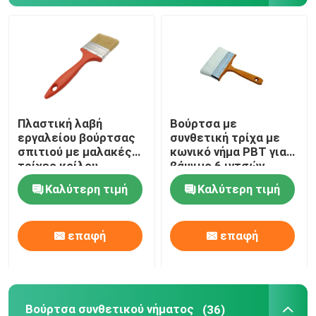
Πλαστική λαβή
Βούρτσα με
εργαλείου βούρτσας
συνθετική τρίχα με
σπιτιού με μαλακές
κωνικό νήμα PBT για
τρίχες κοίλου
βάψιμο 6 ιντσών
νήματος
Καλύτερη τιμή
Καλύτερη τιμή
επαφή
επαφή
Βούρτσα συνθετικού νήματος
(36)