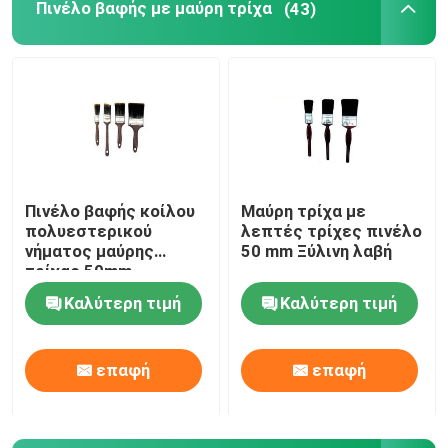
Πινέλο βαφής με μαύρη τρίχα
(43)
Γύρος εργοστασίων
Ποιοτικός έλεγχος
επαφή
Πινέλο βαφής κοίλου
Μαύρη τρίχα με
πολυεστερικού
λεπτές τρίχες πινέλο
Νέα
νήματος μαύρης
50 mm Ξύλινη λαβή
τρίχας 50mm
Καλύτερη τιμή
Καλύτερη τιμή
Όλες οι περιπτώσεις
επαφή
επαφή
Πινέλο βαφής σπιτιού
Βούρτσα συνθετικού νήματος