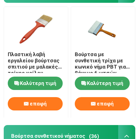
Πλαστική λαβή
Βούρτσα με
εργαλείου βούρτσας
συνθετική τρίχα με
σπιτιού με μαλακές
κωνικό νήμα PBT για
τρίχες κοίλου
βάψιμο 6 ιντσών
νήματος
Καλύτερη τιμή
Καλύτερη τιμή
επαφή
επαφή
Βούρτσα συνθετικού νήματος
(36)