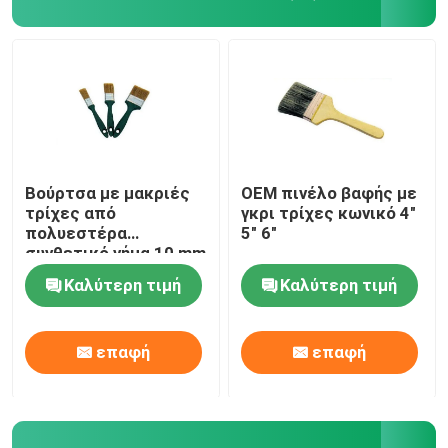
Βούρτσα με μακριές
OEM πινέλο βαφής με
τρίχες από
γκρι τρίχες κωνικό 4"
πολυεστέρα
5" 6"
συνθετικό νήμα 10 mm
Καλύτερη τιμή
Καλύτερη τιμή
Αρχική Σελίδα
επαφή
επαφή
Προϊόντα
Σχετικά με εμάς