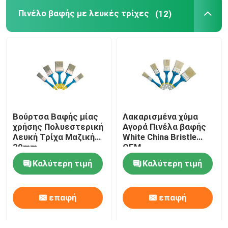
Πινέλο βαφής με λευκές τρίχες
(12)
Πινέλο βαφής με μαύρη τρίχα
Πινέλο βαφής με λευκές τρίχες
Βούρτσες χρωμάτων κιμωλίας
Βούρτσα Βαφής μίας
Λακαρισμένα χύμα
Πινέλο βαφής καλοριφέρ
χρήσης Πολυεστερική
Αγορά Πινέλα βαφής
Λευκή Τρίχα Μαζική
White China Bristle
30mm
OEM
Ξαναγεμιζόμενος κύλινδρος βαφής
Καλύτερη τιμή
Καλύτερη τιμή
Ρολό βαφής μικροϊνών
επαφή
επαφή
Ρολό πινέλο ζωγραφικής σπιτιών