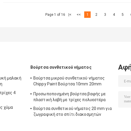
Page 1 of 16
|<
<<
1
2
3
4
5
Αφή
Βούρτσα συνθετικού νήματος
ευκή μαλακή
Βούρτσα μικρού συνθετικού νήματος
τη
Chippy Paint Βούρτσα 10mm 20mm
30mm
τρίχες 4
Προσωποποιημένη βούρτσα βαφής με
πλαστική λαβή με τρίχες πολυεστέρα
ες χύμα
Βούρτσα συνθετικού νήματος 20 mm για
ζωγραφική στο σπίτι διακοσμητών