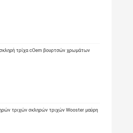
η σκληρή τρίχα cOem βουρτσών χρωμάτων
ηρών τριχών σκληρών τριχών Wooster μαύρη