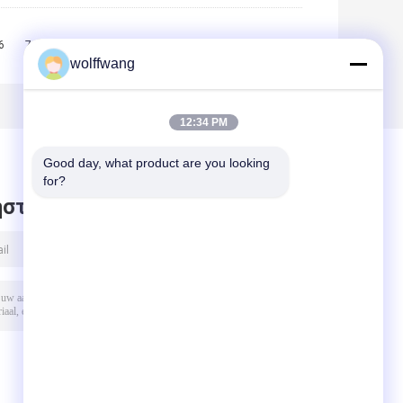
6
7
8
9
10
>>
>|
wolffwang
12:34 PM
Good day, what product are you looking 
for?
στε μήνυμα