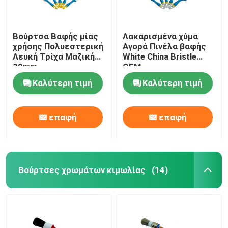
Βούρτσα Βαφής μίας
Λακαρισμένα χύμα
χρήσης Πολυεστερική
Αγορά Πινέλα βαφής
Λευκή Τρίχα Μαζική
White China Bristle
30mm
OEM
Καλύτερη τιμή
Καλύτερη τιμή
επαφή
επαφή
Βούρτσες χρωμάτων κιμωλίας
(14)