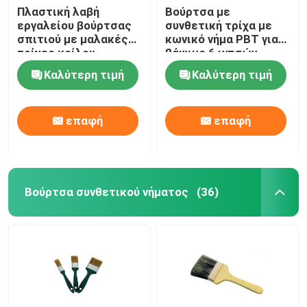
Πλαστική λαβή
Βούρτσα με
εργαλείου βούρτσας
συνθετική τρίχα με
σπιτιού με μαλακές
κωνικό νήμα PBT για
τρίχες κοίλου
βάψιμο 6 ιντσών
νήματος
Καλύτερη τιμή
Καλύτερη τιμή
επαφή
επαφή
Βούρτσα συνθετικού νήματος
(36)