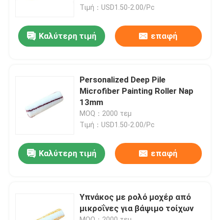
Τιμή：USD1.50-2.00/Pc
Γύρος εργοστασίων
Καλύτερη τιμή
επαφή
Ποιοτικός έλεγχος
Personalized Deep Pile
επαφή
Microfiber Painting Roller Nap
13mm
MOQ：2000 τεμ
Νέα
Τιμή：USD1.50-2.00/Pc
Όλες οι περιπτώσεις
Καλύτερη τιμή
επαφή
Πινέλο βαφής σπιτιού
Υπνάκος με ρολό μοχέρ από
μικροΐνες για βάψιμο τοίχων
Βούρτσα συνθετικού νήματος
MOQ：2000 τεμ