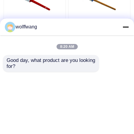
Συνθετικά πινέλα με
Κοίλο τσιπ Στρογγυλό
wolffwang
κιμωλία με μαύρη
πινέλο κιμωλίας με
τρίχα για ξύλινα
νήμα από πολυεστέρα
έπιπλα
Λακαρισμένη ξύλινη
8:20 AM
λαβή
Καλύτερη τιμή
Καλύτερη τιμή
Good day, what product are you looking 
for?
επαφή
επαφή
Δείτε περισσότερων
Αρχική Σελίδα
Περίπου εμείς
επαφή
Desktop Site
Sitemap
Privacy Policy