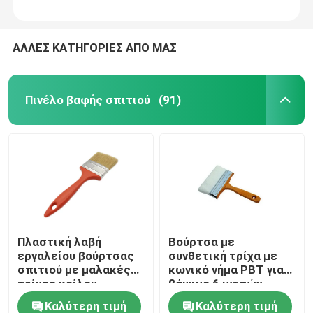
ΑΛΛΕΣ ΚΑΤΗΓΟΡΙΕΣ ΑΠΟ ΜΑΣ
Πινέλο βαφής σπιτιού
(91)
Πλαστική λαβή
Βούρτσα με
εργαλείου βούρτσας
συνθετική τρίχα με
σπιτιού με μαλακές
κωνικό νήμα PBT για
τρίχες κοίλου
βάψιμο 6 ιντσών
νήματος
Καλύτερη τιμή
Καλύτερη τιμή