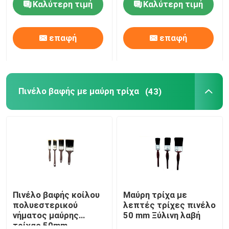
Καλύτερη τιμή
Καλύτερη τιμή
Γύρος εργοστασίων
επαφή
επαφή
Ποιοτικός έλεγχος
Πινέλο βαφής με μαύρη τρίχα
(43)
επαφή
Νέα
Όλες οι περιπτώσεις
Πινέλο βαφής σπιτιού
Πινέλο βαφής κοίλου
Μαύρη τρίχα με
πολυεστερικού
λεπτές τρίχες πινέλο
νήματος μαύρης
50 mm Ξύλινη λαβή
Βούρτσα συνθετικού νήματος
τρίχας 50mm