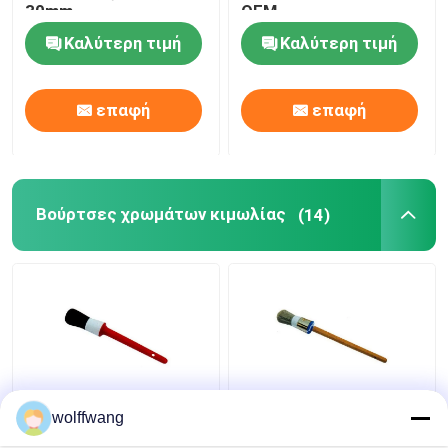
30mm
OEM
Καλύτερη τιμή
Καλύτερη τιμή
Ζωγραφική διακοσμώντας τα εργαλεία
επαφή
επαφή
μη υφαμένες τσάντες υφάσματος
Βούρτσες χρωμάτων κιμωλίας
(14)
Συνθετικά πινέλα με
Κοίλο τσιπ Στρογγυλό
wolffwang
κιμωλία με μαύρη
πινέλο κιμωλίας με