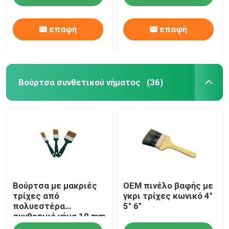
επαφή
επαφή
Βούρτσα συνθετικού νήματος
(36)
Αρχική Σελίδα
Βούρτσα με μακριές
OEM πινέλο βαφής με
Προϊόντα
τρίχες από
γκρι τρίχες κωνικό 4"
πολυεστέρα
5" 6"
συνθετικό νήμα 10 mm
Σχετικά με εμάς