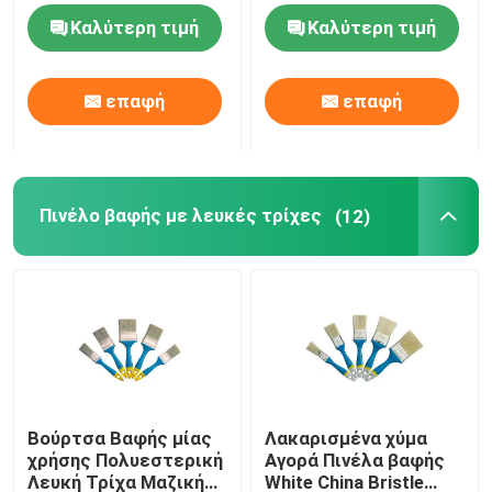
Καλύτερη τιμή
Καλύτερη τιμή
Πινέλο βαφής με μαύρη τρίχα
επαφή
επαφή
Πινέλο βαφής με λευκές τρίχες
Βούρτσες χρωμάτων κιμωλίας
Πινέλο βαφής με λευκές τρίχες
(12)
Πινέλο βαφής καλοριφέρ
Ξαναγεμιζόμενος κύλινδρος βαφής
Ρολό βαφής μικροϊνών
Βούρτσα Βαφής μίας
Λακαρισμένα χύμα
χρήσης Πολυεστερική
Αγορά Πινέλα βαφής
Ρολό πινέλο ζωγραφικής σπιτιών
Λευκή Τρίχα Μαζική
White China Bristle