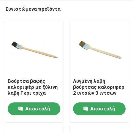
Συνιστώμενα προϊόντα
Βούρτσα βαφής
Λυγμένη λαβή
καλοριφέρ με ξύλινη
βούρτσας καλοριφέρ
λαβή Γκρι τρίχα
2 ιντσών 3 ιντσών
Αρχική Σελίδα
Αποστολή
Αποστολή
Προϊόντα
ερώτησης
ερώτησης
Σχετικά με εμάς