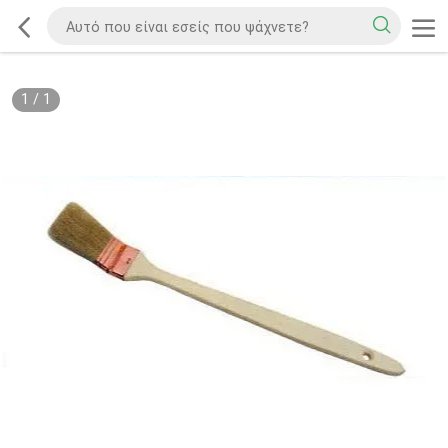
1
/
1