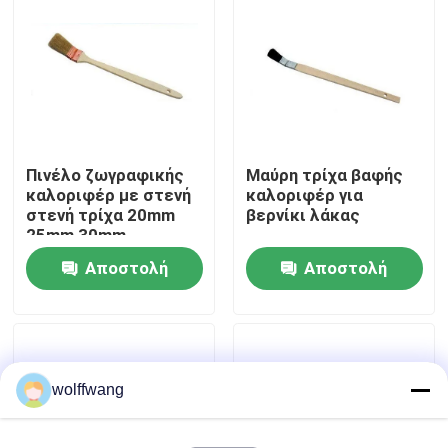
Γύρος εργοστασίων
Ποιοτικός έλεγχος
Πινέλο ζωγραφικής
Μαύρη τρίχα βαφής
επαφή
καλοριφέρ με στενή
καλοριφέρ για
στενή τρίχα 20mm
βερνίκι λάκας
25mm 30mm
Νέα
Αποστολή
Αποστολή
Όλες οι περιπτώσεις
ερώτησης
ερώτησης
Πινέλο βαφής σπιτιού
wolffwang
Βούρτσα συνθετικού νήματος