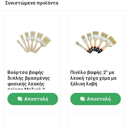
Συνιστώμενα προϊόντα
Βούρτσα βαφής
Πινέλο βαφής 2" με
διπλής βρασμένης
λευκή τρίχα χύμα με
φυσικής λευκής
ξύλινη λαβή
τρίχας Μαζική 3
Αρχική Σελίδα
ιντσών ODM
Αποστολή
Αποστολή
Προϊόντα
ερώτησης
ερώτησης
Σχετικά με εμάς