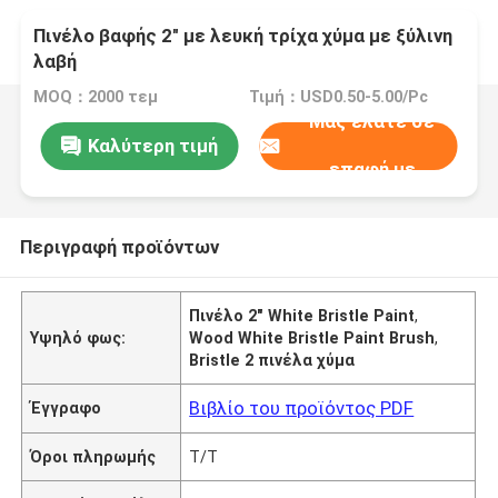
Πινέλο βαφής 2" με λευκή τρίχα χύμα με ξύλινη
λαβή
MOQ：2000 τεμ
Τιμή：USD0.50-5.00/Pc
Μας ελάτε σε
Καλύτερη τιμή
επαφή με
Περιγραφή προϊόντων
Πινέλο 2" White Bristle Paint
,
Υψηλό φως:
Wood White Bristle Paint Brush
,
Bristle 2 πινέλα χύμα
Βιβλίο του προϊόντος PDF
Έγγραφο
Όροι πληρωμής
T/T