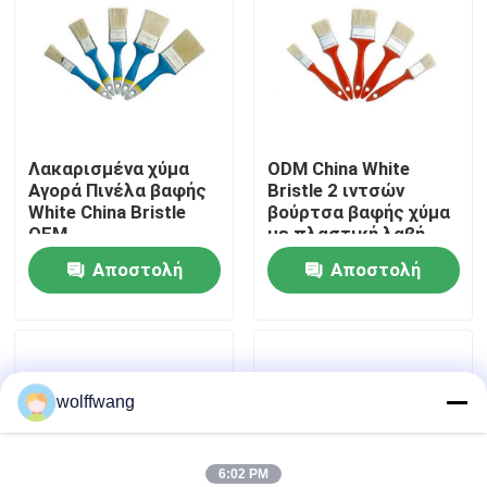
Γύρος εργοστασίων
Ποιοτικός έλεγχος
Λακαρισμένα χύμα
ODM China White
Αγορά Πινέλα βαφής
Bristle 2 ιντσών
επαφή
White China Bristle
βούρτσα βαφής χύμα
OEM
με πλαστική λαβή
Νέα
Αποστολή
Αποστολή
ερώτησης
ερώτησης
Όλες οι περιπτώσεις
wolffwang
Πινέλο βαφής σπιτιού
Βούρτσα συνθετικού νήματος
6:02 PM