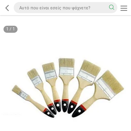
1
/
1