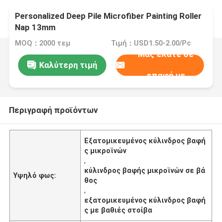
Personalized Deep Pile Microfiber Painting Roller
Nap 13mm
MOQ：2000 τεμ
Τιμή：USD1.50-2.00/Pc
Μας ελάτε σε
Καλύτερη τιμή
επαφή με
Περιγραφή προϊόντων
Εξατομικευμένος κύλινδρος βαφή
ς μικροϊνών
,
κύλινδρος βαφής μικροϊνών σε βά
Υψηλό φως:
θος
,
εξατομικευμένος κύλινδρος βαφή
ς με βαθιές στοίβα