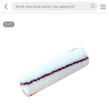
1
/
1