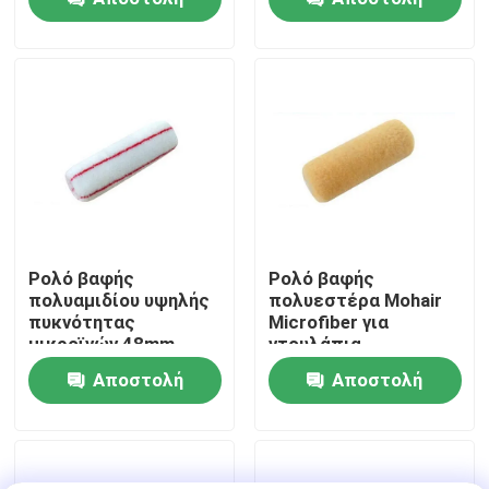
ερώτησης
ερώτησης
Γύρος εργοστασίων
Ποιοτικός έλεγχος
επαφή
Νέα
Ρολό βαφής
Ρολό βαφής
πολυαμιδίου υψηλής
πολυεστέρα Mohair
πυκνότητας
Microfiber για
Όλες οι περιπτώσεις
μικροϊνών 48mm
ντουλάπια
Αποστολή
Αποστολή
Πινέλο βαφής σπιτιού
ερώτησης
ερώτησης
Βούρτσα συνθετικού νήματος