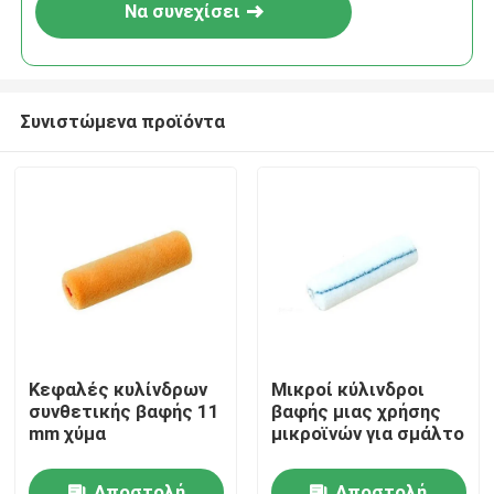
Να συνεχίσει
Συνιστώμενα προϊόντα
Αρχική Σελίδα
Κεφαλές κυλίνδρων
Μικροί κύλινδροι
συνθετικής βαφής 11
βαφής μιας χρήσης
Προϊόντα
mm χύμα
μικροϊνών για σμάλτο
Σχετικά με εμάς
Αποστολή
Αποστολή