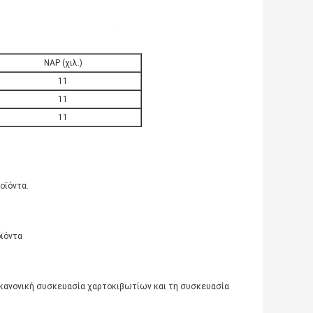
NAP (χιλ.)
11
11
11
οϊόντα.
οϊόντα
 κανονική συσκευασία χαρτοκιβωτίων και τη συσκευασία