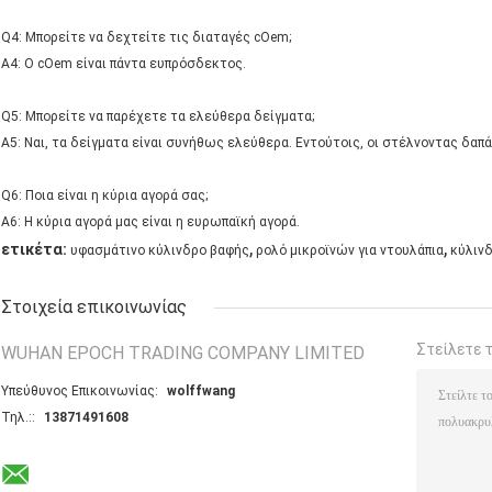
Q4: Μπορείτε να δεχτείτε τις διαταγές cOem;
A4: Ο cOem είναι πάντα ευπρόσδεκτος.
Q5: Μπορείτε να παρέχετε τα ελεύθερα δείγματα;
A5: Ναι, τα δείγματα είναι συνήθως ελεύθερα. Εντούτοις, οι στέλνοντας δαπ
Q6: Ποια είναι η κύρια αγορά σας;
A6: Η κύρια αγορά μας είναι η ευρωπαϊκή αγορά.
,
,
ετικέτα:
υφασμάτινο κύλινδρο βαφής
ρολό μικροϊνών για ντουλάπια
κύλιν
Στοιχεία επικοινωνίας
Στείλετε 
WUHAN EPOCH TRADING COMPANY LIMITED
Υπεύθυνος Επικοινωνίας:
wolffwang
Τηλ.::
13871491608