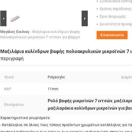
Συσκευασία λεπτο
Χρόνος παράδοσης
Όροι πληρωμής:
Δυνατότητα προσφ
Μεγάλες Εικόνας :
Μαξιλάρια κυλίνδρων βαφής
Επικοινωνία
πολυακρυλικών μικροϊνών 7 ιντσών για βάψιμο
Μαξιλάρια κυλίνδρων βαφής πολυακρυλικών μικροϊνών 7 
περιγραφή
Υλικό:
Polyacrylic
Διάμε
NAP:
11mm
Ρολό βαφής μικροϊνών 7 ιντσών
μαξιλαρ
,
Επισημαίνω:
μαξιλαράκια κυλίνδρων μικροϊνών για βα
Χαρακτηριστικά γνωρίσματα:
- Κατάλληλος σε όλους τους τύπους προϊόντων χρωμάτων κατάλληλος για τα