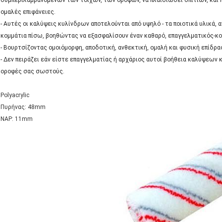
συμπεριλαμβανομένων των τοίχων, των οροφών, να πλαισιώσει σπιτιών, και 
ομαλές επιφάνειες.
- Αυτές οι καλύψεις κυλίνδρων αποτελούνται από υψηλό - τα ποιοτικά υλικά, 
κομμάτια πίσω, βοηθώντας να εξασφαλίσουν έναν καθαρό, επαγγελματικός-κο
- Βουρτσίζοντας ομοιόμορφη, αποδοτική, ανθεκτική, ομαλή και φυσική επίδρα
- Δεν πειράζει εάν είστε επαγγελματίας ή αρχάριος αυτοί βοήθεια καλύψεων
οροφές σας σωστούς.
Polyacrylic
Πυρήνας: 48mm
NAP: 11mm