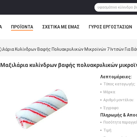
Α
ΠΡΟΪΌΝΤΑ
ΣΧΕΤΙΚΆ ΜΕ ΕΜΆΣ
ΓΎΡΟΣ ΕΡΓΟΣΤΑΣΊΩΝ
ΠΤΏΣΕΙΣ
ιλάρια Κυλίνδρων Βαφής Πολυακρυλικών Μικροϊνών 7 Ιντσών Για Β
Μαξιλάρια κυλίνδρων βαφής πολυακρυλικών μικροϊν
Λεπτομέρειες:
Τόπος καταγωγής:
Μάρκα:
Αριθμό μοντέλου:
Έγγραφο:
Πληρωμής & Αποσ
Ποσότητα παραγγελ
Τιμή: