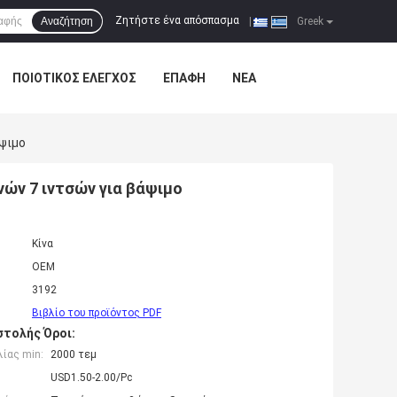
Ζητήστε ένα απόσπασμα
Αναζήτηση
|
Greek
ΠΟΙΟΤΙΚΌΣ ΈΛΕΓΧΟΣ
ΕΠΑΦΉ
ΝΈΑ
άψιμο
ών 7 ιντσών για βάψιμο
Κίνα
OEM
3192
Βιβλίο του προϊόντος PDF
τολής Όροι:
ίας min:
2000 τεμ
USD1.50-2.00/Pc