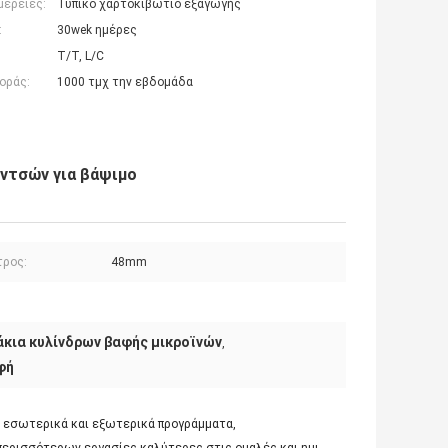
μέρειες:
Τυπικό χαρτοκιβώτιο εξαγωγής
:
30wek ημέρες
T/T, L/C
οράς:
1000 τμχ την εβδομάδα
ιντσών για βάψιμο
τρος:
48mm
άκια κυλίνδρων βαφής μικροϊνών
,
φή
 εσωτερικά και εξωτερικά προγράμματα,