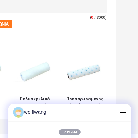
(
0
/ 3000)
Πολυακρυλικό
Προσαρμοσμένος
ρολό 4 ιντσών
κύλινδρος βαφής
wolffwang
Mini Roller Roller
Nap Microfiber
α
Microfibre για
9mm για σατινέ
Βάψιμο
χρώμα
8:39 AM