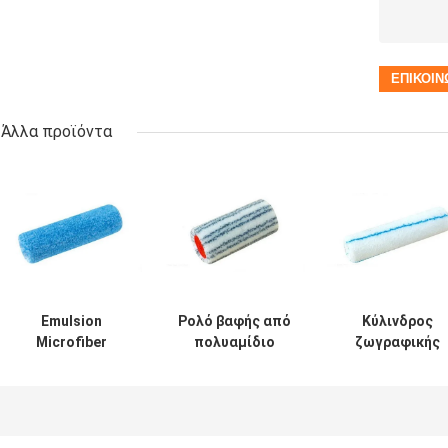
Άλλα προϊόντα
Emulsion
Ρολό βαφής από
Κύλινδρος
Microfiber
πολυαμίδιο
ζωγραφικής
Painting Roller
πάχους 55mm
μικροϊνών 15
Nap 12mm
18mm Nap
ιντσών OEM γι
διακόσμηση
σπιτιού