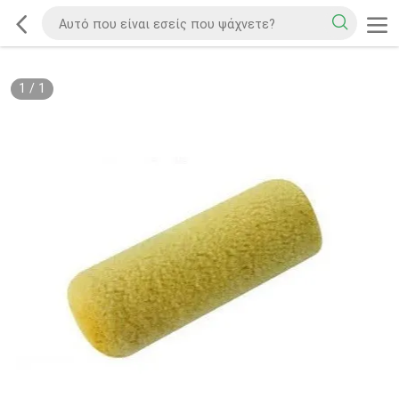
1
/
1