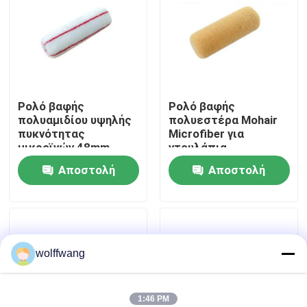
Γύρος εργοστασίων
Ποιοτικός έλεγχος
Ρολό βαφής
Ρολό βαφής
πολυαμιδίου υψηλής
πολυεστέρα Mohair
επαφή
πυκνότητας
Microfiber για
μικροϊνών 48mm
ντουλάπια
Νέα
Αποστολή
Αποστολή
ερώτησης
ερώτησης
Όλες οι περιπτώσεις
wolffwang
Πινέλο βαφής σπιτιού
Βούρτσα συνθετικού νήματος
1:46 PM