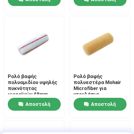
ερώτησης
ερώτησης
Γύρος εργοστασίων
Ποιοτικός έλεγχος
επαφή
Νέα
Ρολό βαφής
Ρολό βαφής
πολυαμιδίου υψηλής
πολυεστέρα Mohair
πυκνότητας
Microfiber για
Όλες οι περιπτώσεις
μικροϊνών 48mm
ντουλάπια
Αποστολή
Αποστολή
Πινέλο βαφής σπιτιού
ερώτησης
ερώτησης
Βούρτσα συνθετικού νήματος