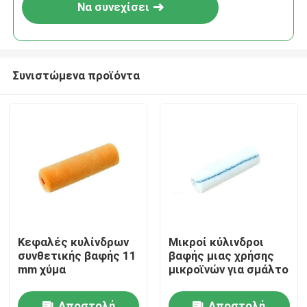
Να συνεχίσει
Συνιστώμενα προϊόντα
Αρχική Σελίδα
Κεφαλές κυλίνδρων
Μικροί κύλινδροι
συνθετικής βαφής 11
βαφής μιας χρήσης
Προϊόντα
mm χύμα
μικροϊνών για σμάλτο
Σχετικά με εμάς
Αποστολή
Αποστολή