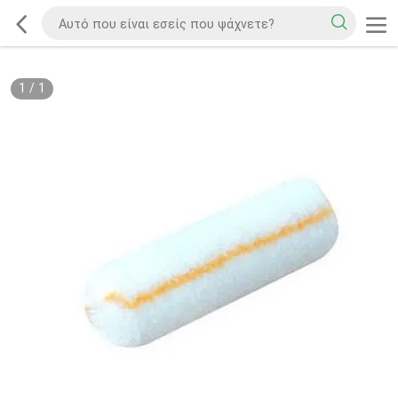
1
/
1