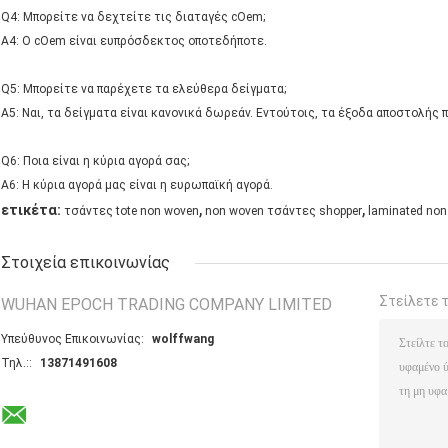
Q4: Μπορείτε να δεχτείτε τις διαταγές cOem;
A4: Ο cOem είναι ευπρόσδεκτος οποτεδήποτε.
Q5: Μπορείτε να παρέχετε τα ελεύθερα δείγματα;
A5: Ναι, τα δείγματα είναι κανονικά δωρεάν. Εντούτοις, τα έξοδα αποστολής
Q6: Ποια είναι η κύρια αγορά σας;
A6: Η κύρια αγορά μας είναι η ευρωπαϊκή αγορά.
,
,
ετικέτα:
τσάντες tote non woven
non woven τσάντες shopper
laminated no
Στοιχεία επικοινωνίας
Στείλετε 
WUHAN EPOCH TRADING COMPANY LIMITED
Υπεύθυνος Επικοινωνίας:
wolffwang
Τηλ.::
13871491608