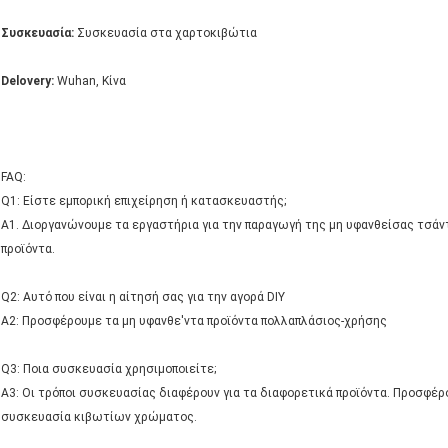
Συσκευασία:
Συσκευασία στα χαρτοκιβώτια
Delovery:
Wuhan, Κίνα
FAQ:
Q1: Είστε εμπορική επιχείρηση ή κατασκευαστής;
Α1. Διοργανώνουμε τα εργαστήρια για την παραγωγή της μη υφανθείσας τσάντ
προϊόντα.
Q2: Αυτό που είναι η αίτησή σας για την αγορά DIY
A2: Προσφέρουμε τα μη υφανθε'ντα προϊόντα πολλαπλάσιος-χρήσης
Q3: Ποια συσκευασία χρησιμοποιείτε;
A3: Οι τρόποι συσκευασίας διαφέρουν για τα διαφορετικά προϊόντα. Προσφέ
συσκευασία κιβωτίων χρώματος.