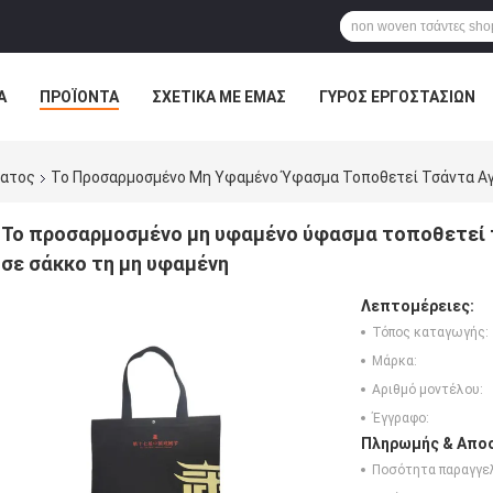
Α
ΠΡΟΪΌΝΤΑ
ΣΧΕΤΙΚΆ ΜΕ ΕΜΆΣ
ΓΎΡΟΣ ΕΡΓΟΣΤΑΣΊΩΝ
ΠΤΏΣΕΙΣ
ματος
Το Προσαρμοσμένο Μη Υφαμένο Ύφασμα Τοποθετεί Τσάντα Α
Το προσαρμοσμένο μη υφαμένο ύφασμα τοποθετεί
σε σάκκο τη μη υφαμένη
Λεπτομέρειες:
Τόπος καταγωγής:
Μάρκα:
Αριθμό μοντέλου:
Έγγραφο:
Πληρωμής & Αποσ
Ποσότητα παραγγελ