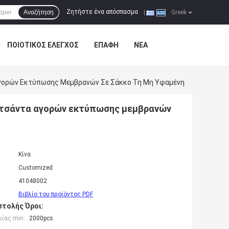
Ζητήστε ένα απόσπασμα
Αναζήτηση
|
Greek
ΠΟΙΟΤΙΚΌΣ ΈΛΕΓΧΟΣ
ΕΠΑΦΉ
ΝΈΑ
γορών Εκτύπωσης Μεμβρανών Σε Σάκκο Τη Μη Υφαμένη
 τσάντα αγορών εκτύπωσης μεμβρανών
Κίνα
Customized
41048002
Βιβλίο του προϊόντος PDF
τολής Όροι:
ίας min:
2000pcs