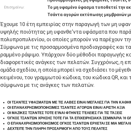
Προσαρμοσμένες μη υφαμένες τσάντες 
Το μη υφαμένο ύφασμα τοποθετεί την ε
Επισημαίνω:
Τσάντα αγορών εκτύπωσης μεμβρανών μ
Έχουμε 10 έτη εμπειρίας στην παραγωγή των μη υφα
υψηλής ποιότητας μη υφανθε'ντα υφάσματα που παρά
πολυπροπυλενίου, οι οποίες μπορούν να παρέχουν τη
Σύμφωνα με τις προσαρμοσμένα προδιαγραφές και τα 
ραμμένο ράψιμο. Υπάρχουν δύο μέθοδοι παραγωγής και
διαφορετικές ανάγκες των πελατών. Συγχρόνως, η επ
ομάδα σχεδίου, η οποία μπορεί να σχεδιάσει το μέγεθ
κειμένου, του γραμμωτού κώδικα, του κώδικα QR, κα
σύμφωνα με τις ανάγκες των πελατών.
ΟΙ ΤΣΑΝΤΕΣ ΥΦΑΣΜΑΤΩΝ ΜΕ ΤΙΣ ΛΑΒΕΣ ΕΙΝΑΙ ΜΕΓΑΛΕΣ ΓΙΑ ΤΗΝ ΚΑΘΗ
ΟΙ ΕΠΑΝΑΧΡΗΣΙΜΟΠΟΙΗΣΙΜΕΣ ΤΣΑΝΤΕΣ ΑΓΟΡΩΝ ΕΙΝΑΙ ΑΡΙΣΤΗ ΑΞΙΑ
ΟΙ ΜΑΖΙΚΕΣ ΤΣΆΝΤΕΣ TOTE ΕΊΝΑΙ ΦΤΗΝΈΣ ΤΈΛΕΙΕΣ ΓΙΑ ΤΙΣ ΤΆΞΕΙΣ
ΌΓΚΟΣ ΤΣΑΝΤΏΝ ΧΡΗΣΗΣ TOTE ΓΙΑ ΤΑ ΕΠΙΧΕΙΡΗΣΙΑΚΆ ΣΕΜΙΝΆΡΙΑ Ή G
Ο ΕΠΑΝΑΧΡΗΣΙΜΟΠΟΙΗΣΙΜΟΣ ΟΓΚΟΣ ΤΣΑΝΤΩΝ ΕΡΧΕΤΑΙ ΣΕ ΜΙΑ ΜΕΓΑΛ
ΔΕΧΤΕΙΤΕ ΤΗΝ ΠΛΗΡΗ ΠΡΟΣΑΡΜΟΓΗ ΑΠΟ ΤΟΥΣ ΠΕΛΑΤΕΣ