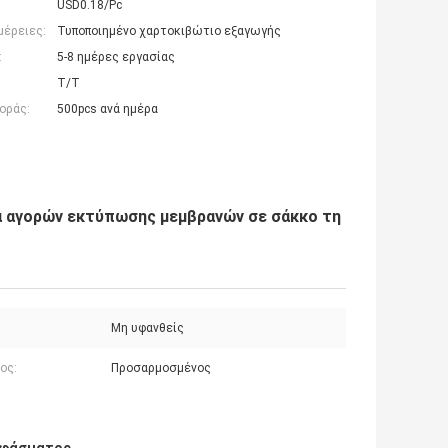
USD0.18/Pc
μέρειες:
Τυποποιημένο χαρτοκιβώτιο εξαγωγής
:
5-8 ημέρες εργασίας
T/T
οράς:
500pcs ανά ημέρα
 αγορών εκτύπωσης μεμβρανών σε σάκκο τη
Μη υφανθείς
ος:
Προσαρμοσμένος