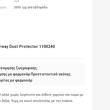
T/T
οράς:
2000 τμχ ανά εβδομάδα
way Dust Protector 110X240
κόσμησης ζωγραφικής
,
ησης με φερμουάρ Προστατευτικό σκόνης
,
όρτας με φερμουάρ
 αλλά χωρίς λογότυπο και ένθετο χαρτιού και τώρα με
δεξιά, 5τμχ σε κουτί αποστολής με την ετικέτα,