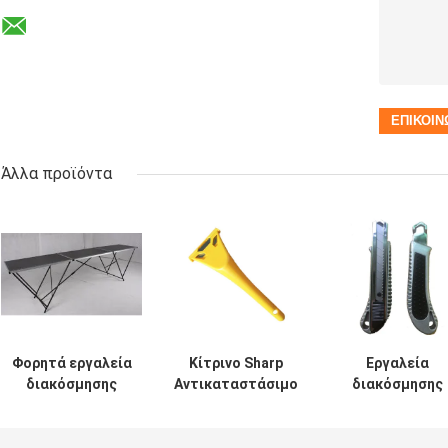
Άλλα προϊόντα
Φορητά εργαλεία
Κίτρινο Sharp
Εργαλεία
διακόσμησης
Αντικαταστάσιμο
διακόσμησης
ζωγραφικής 3M
λεπίδα ξύστρας
ζωγραφικής απ
Πτυσσόμενο
Windows για βαφή
κράμα
τραπέζι
αλουμινίου