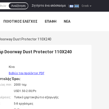
Ζητήστε ένα απόσπασμα
Αναζήτηση
|
Greek
ΠΟΙΟΤΙΚΌΣ ΈΛΕΓΧΟΣ
ΕΠΑΦΉ
ΝΈΑ
oorway Dust Protector 110X240
ρ Doorway Dust Protector 110X240
Κίνα
Βιβλίο του προϊόντος PDF
τολής Όροι:
ίας min:
2000 τεμ
USD1.50-2.00/Pc
μέρειες:
Τυπικό χαρτοκιβώτιο εξαγωγής
:
5-8 εργάσιμες