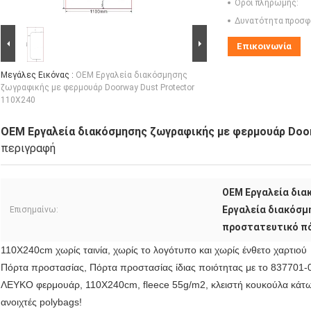
Όροι πληρωμής:
Δυνατότητα προσφ
Επικοινωνία
Μεγάλες Εικόνας :
OEM Εργαλεία διακόσμησης
ζωγραφικής με φερμουάρ Doorway Dust Protector
110X240
OEM Εργαλεία διακόσμησης ζωγραφικής με φερμουάρ Door
περιγραφή
OEM Εργαλεία δια
Εργαλεία διακόσμ
Επισημαίνω:
προστατευτικό π
110Χ240cm χωρίς ταινία, χωρίς το λογότυπο και χωρίς ένθετο χαρτιού
Πόρτα προστασίας, Πόρτα προστασίας ίδιας ποιότητας με το 837701-0
ΛΕΥΚΟ φερμουάρ, 110X
240cm, fleece 55g/m2, κλειστή κουκούλα κάτω 
ανοιχτές polybags!