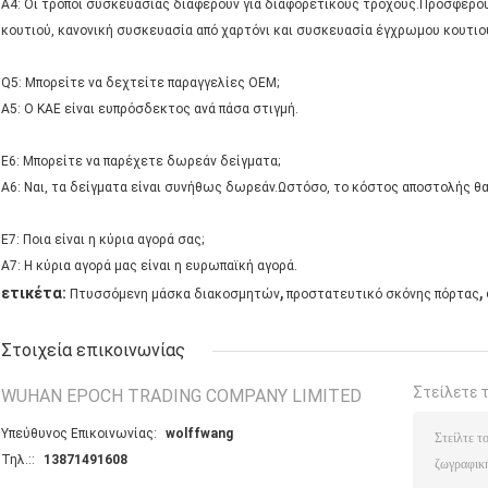
A4: Οι τρόποι συσκευασίας διαφέρουν για διαφορετικούς τροχούς.Προσφέρ
κουτιού, κανονική συσκευασία από χαρτόνι και συσκευασία έγχρωμου κουτιο
Q5: Μπορείτε να δεχτείτε παραγγελίες OEM;
A5: Ο ΚΑΕ είναι ευπρόσδεκτος ανά πάσα στιγμή.
Ε6: Μπορείτε να παρέχετε δωρεάν δείγματα;
A6: Ναι, τα δείγματα είναι συνήθως δωρεάν.Ωστόσο, το κόστος αποστολής θα
Ε7: Ποια είναι η κύρια αγορά σας;
A7: Η κύρια αγορά μας είναι η ευρωπαϊκή αγορά.
,
,
ετικέτα:
Πτυσσόμενη μάσκα διακοσμητών
προστατευτικό σκόνης πόρτας
Στοιχεία επικοινωνίας
Στείλετε 
WUHAN EPOCH TRADING COMPANY LIMITED
Υπεύθυνος Επικοινωνίας:
wolffwang
Τηλ.::
13871491608