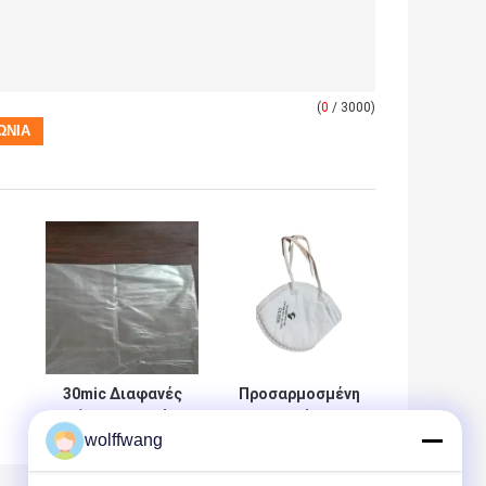
(
0
/ 3000)
30mic Διαφανές
Προσαρμοσμένη
ύφασμα από
Πτυσσόμενη
wolffwang
ό
πολυαιθυλένιο
Μάσκα
HDPE 4x5
Διακοσμητών
FFP2 για