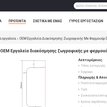
Α
ΠΡΟΪΌΝΤΑ
ΣΧΕΤΙΚΆ ΜΕ ΕΜΆΣ
ΓΎΡΟΣ ΕΡΓΟΣΤΑΣΊΩΝ
ΠΤΏΣΕΙΣ
α εργαλεία
OEM Εργαλεία Διακόσμησης Ζωγραφικής Με Φερμουάρ D
OEM Εργαλεία διακόσμησης ζωγραφικής με φερμουά
Λεπτομέρειες:
Τόπος καταγωγής:
Έγγραφο:
Πληρωμής & Αποσ
Ποσότητα παραγγελ
Τιμή:
Συσκευασία λεπτο
Χρόνος παράδοσης