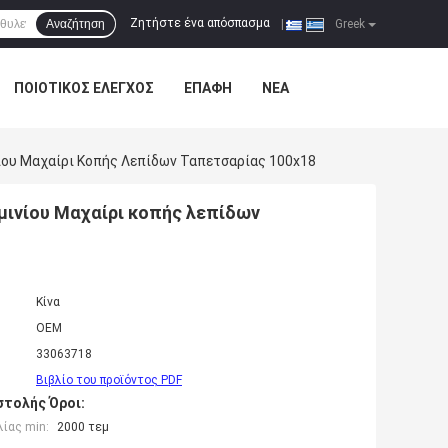
Ζητήστε ένα απόσπασμα
Αναζήτηση
|
Greek
ΠΟΙΟΤΙΚΌΣ ΈΛΕΓΧΟΣ
ΕΠΑΦΉ
ΝΈΑ
ίου Μαχαίρι Κοπής Λεπίδων Ταπετσαρίας 100x18
μινίου Μαχαίρι κοπής λεπίδων
Κίνα
OEM
33063718
Βιβλίο του προϊόντος PDF
τολής Όροι:
ίας min:
2000 τεμ