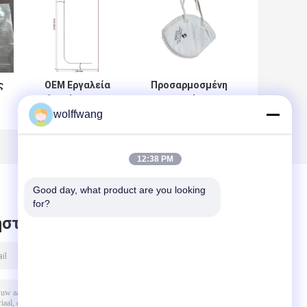
ς
OEM Εργαλεία
Προσαρμοσμένη
διακόσμησης
Πτυσσόμενη
wolffwang
ο
ζωγραφικής με
Μάσκα
φερμουάρ
Διακοσμητών
Doorway Dust
FFP2 για
Protector
Ζωγραφική
12:38 PM
110X240
Good day, what product are you looking 
for?
στε μήνυμα