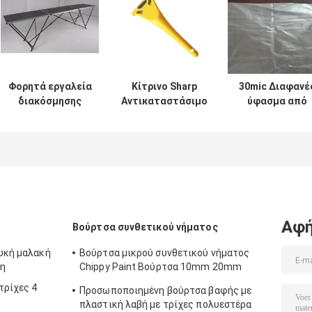
Φορητά εργαλεία
Κίτρινο Sharp
30mic Διαφανέ
διακόσμησης
Αντικαταστάσιμο
ύφασμα από
ζωγραφικής 3M
λεπίδα ξύστρας
πολυαιθυλένι
Πτυσσόμενο
Windows για βαφή
HDPE 4x5
τραπέζι
επικόλλησης
ταπετσαρίας
αλουμινίου
Αφή
Βούρτσα συνθετικού νήματος
ευκή μαλακή
Βούρτσα μικρού συνθετικού νήματος
τη
Chippy Paint Βούρτσα 10mm 20mm
30mm
τρίχες 4
Προσωποποιημένη βούρτσα βαφής με
πλαστική λαβή με τρίχες πολυεστέρα