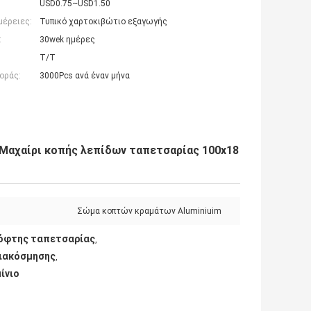
USD0.75~USD1.50
μέρειες:
Τυπικό χαρτοκιβώτιο εξαγωγής
:
30wek ημέρες
T/T
οράς:
3000Pcs ανά έναν μήνα
 Μαχαίρι κοπής λεπίδων ταπετσαρίας 100x18
Σώμα κοπτών κραμάτων Aluminiuim
Κόφτης ταπετσαρίας
,
διακόσμησης
,
ίνιο