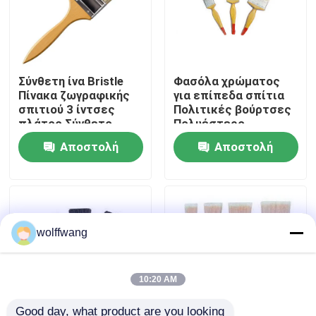
Γύρος εργοστασίων
Σύνθετη ίνα Bristle
Φασόλα χρώματος
Ποιοτικός έλεγχος
Πίνακα ζωγραφικής
για επίπεδα σπίτια
σπιτιού 3 ίντσες
Πολιτικές βούρτσες
πλάτος Σύνθετο
Πολυέστερο
επαφή
υλικό bristle
ανθεκτικό
Αποστολή
Αποστολή
Σχεδιασμένο για
επαγγελματικό
ομαλά φινίρισμα
εργαλείο
Νέα
ερώτησης
ερώτησης
χρώματος
ζωγραφικής για
οικιστικές και
εμπορικές
Όλες οι περιπτώσεις
εφαρμογές
wolffwang
Πινέλο βαφής σπιτιού
10:20 AM
Βούρτσα συνθετικού νήματος
Good day, what product are you looking 