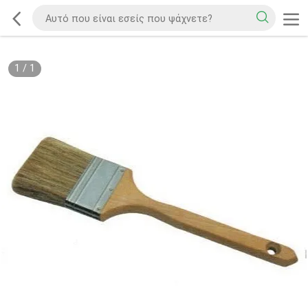
1
/
1