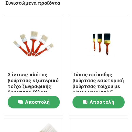
Συνιστώμενα προϊόντα
3 ίντσες πλάτος
Τύπος επίπεδης
βούρτσας εξωτερικό
βούρτσας εσωτερική
τοίχο ζωγραφικής
βούρτσας τοίχου με
βούρτσας ξύλινο
μήκος χειριστή 5
Αρχική Σελίδα
λαβή ιδανικό για
ίντσες Κατάλληλη για
Αποστολή
Αποστολή
ομαλή κάλυψη σε
ακριβή ζωγραφική
μεγάλες επιφάνειες
και ακόμη και κάλυψη
Προϊόντα
ερώτησης
ερώτησης
και εξωτερικούς
στους τοίχους
τοίχους
Σχετικά με εμάς