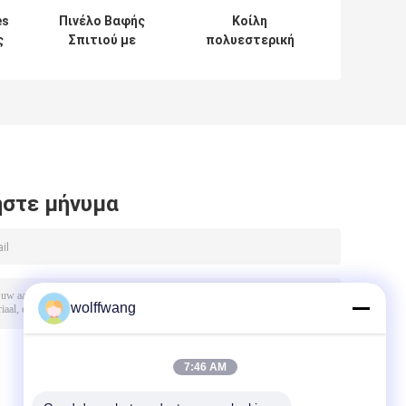
es
Πινέλο Βαφής
Κοίλη
ς
Σπιτιού με
πολυεστερική
ες
σκληρή λευκή
συνθετική
τρίχα 7cm 10cm
βούρτσα με νήμα
12cm
Βούρτσα με τσιπ
2 ιντσών για
ζωγραφική
στε μήνυμα
wolffwang
7:46 AM