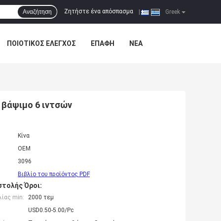
Ζητήστε ένα απόσπασμα
Αναζήτηση
|
Greek
ΠΟΙΟΤΙΚΌΣ ΈΛΕΓΧΟΣ
ΕΠΑΦΉ
ΝΈΑ
α βάψιμο 6 ιντσών
Κίνα
OEM
3096
Βιβλίο του προϊόντος PDF
τολής Όροι:
ίας min:
2000 τεμ
USD0.50-5.00/Pc