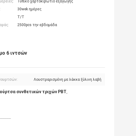
μέρειες:
Τυπικό χαρτοκιβώτιο εξαγωγής
:
30wek ημέρες
T/T
οράς:
2500pcs την εβδομάδα
μο 6 ιντσών
βουρτσών:
Λουστραρισμένη με λάκκα ξύλινη λαβή
ούρτσα συνθετικών τριχών PBT
,
______