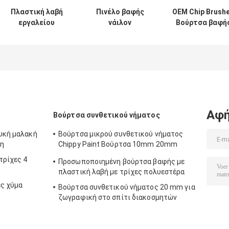
Πλαστική λαβή
Πινέλο βαφής
OEM Chip Brush
εργαλείου
νάιλον
Βούρτσα βαφή
βούρτσας
πολυεστέρα
με κοντές τρίχ
σπιτιού με
διπλής
μαλακές τρίχες
βρασμένης
κοίλου νήματος
λευκής τρίχας 6
ιντσών
Αφή
Βούρτσα συνθετικού νήματος
ευκή μαλακή
Βούρτσα μικρού συνθετικού νήματος
τη
Chippy Paint Βούρτσα 10mm 20mm
30mm
τρίχες 4
Προσωποποιημένη βούρτσα βαφής με
πλαστική λαβή με τρίχες πολυεστέρα
ες χύμα
Βούρτσα συνθετικού νήματος 20 mm για
ζωγραφική στο σπίτι διακοσμητών