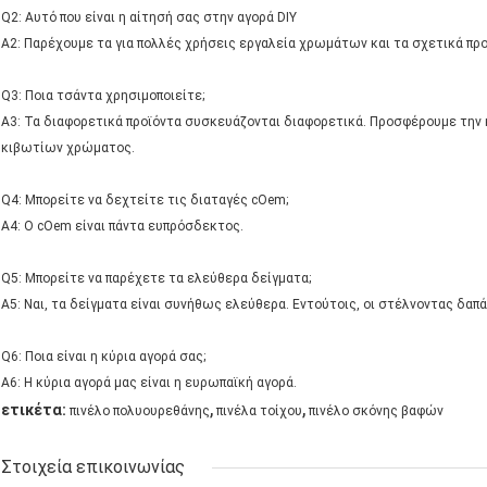
Q2: Αυτό που είναι η αίτησή σας στην αγορά DIY
A2: Παρέχουμε τα για πολλές χρήσεις εργαλεία χρωμάτων και τα σχετικά πρ
Q3: Ποια τσάντα χρησιμοποιείτε;
A3: Τα διαφορετικά προϊόντα συσκευάζονται διαφορετικά. Προσφέρουμε την
κιβωτίων χρώματος.
Q4: Μπορείτε να δεχτείτε τις διαταγές cOem;
A4: Ο cOem είναι πάντα ευπρόσδεκτος.
Q5: Μπορείτε να παρέχετε τα ελεύθερα δείγματα;
A5: Ναι, τα δείγματα είναι συνήθως ελεύθερα. Εντούτοις, οι στέλνοντας δαπ
Q6: Ποια είναι η κύρια αγορά σας;
A6: Η κύρια αγορά μας είναι η ευρωπαϊκή αγορά.
,
,
ετικέτα:
πινέλο πολυουρεθάνης
πινέλα τοίχου
πινέλο σκόνης βαφών
Στοιχεία επικοινωνίας