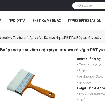
Α
ΠΡΟΪΌΝΤΑ
ΣΧΕΤΙΚΆ ΜΕ ΕΜΆΣ
ΓΎΡΟΣ ΕΡΓΟΣΤΑΣΊΩΝ
ΠΤΏΣΕΙΣ
ρτσα Με Συνθετική Τρίχα Με Κωνικό Νήμα PBT Για Βάψιμο 6 Ιντσών
Βούρτσα με συνθετική τρίχα με κωνικό νήμα PBT γι
Λεπτομέρειες:
Τόπος καταγωγής:
Μάρκα:
Αριθμό μοντέλου:
Έγγραφο:
Πληρωμής & Αποσ
Ποσότητα παραγγελ
Τιμή: