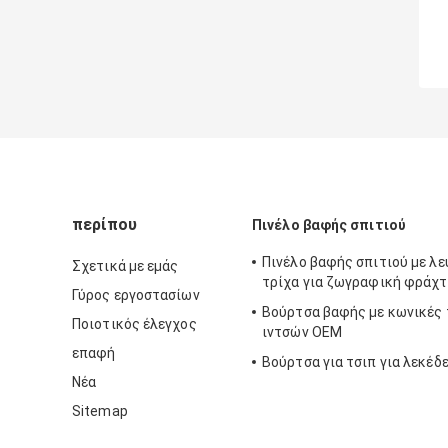
περίπου
Πινέλο βαφής σπιτιού
Πινέλο βαφής σπιτιού με λ
Σχετικά με εμάς
τρίχα για ζωγραφική φράχ
Γύρος εργοστασίων
Βούρτσα βαφής με κωνικές 
Ποιοτικός έλεγχος
ιντσών OEM
επαφή
Βούρτσα για τσιπ για λεκέδ
Νέα
Sitemap