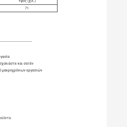
Ύψος (χιλ.)
71
_________________
ργασία
σχολιάστε και σατέν
ιό μακροχρόνιων εργασιών
οϊόντα.