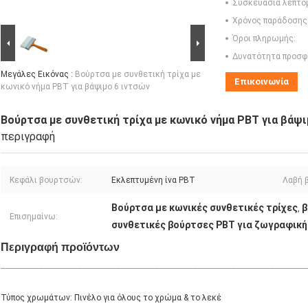
Συσκευασία λεπτο
Χρόνος παράδοσης
Όροι πληρωμής:
Δυνατότητα προσφ
Μεγάλες Εικόνας :
Βούρτσα με συνθετική τρίχα με
Επικοινωνία
κωνικό νήμα PBT για βάψιμο 6 ιντσών
Βούρτσα με συνθετική τρίχα με κωνικό νήμα PBT για βάψι
περιγραφή
Κεφάλι βουρτσών:
Εκλεπτυμένη ίνα PBT
Λαβή 
Βούρτσα με κωνικές συνθετικές τρίχες
β
,
Επισημαίνω:
συνθετικές βούρτσες PBT για ζωγραφική
Περιγραφή προϊόντων
_______________________________________________________________
Τύπος χρωμάτων: Πινέλο για όλους το χρώμα & το λεκέ