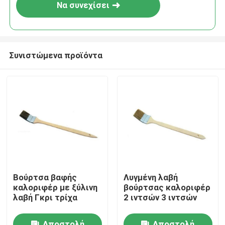
Να συνεχίσει
Συνιστώμενα προϊόντα
Αρχική Σελίδα
Βούρτσα βαφής
Λυγμένη λαβή
καλοριφέρ με ξύλινη
βούρτσας καλοριφέρ
Προϊόντα
λαβή Γκρι τρίχα
2 ιντσών 3 ιντσών
Σχετικά με εμάς
Αποστολή
Αποστολή