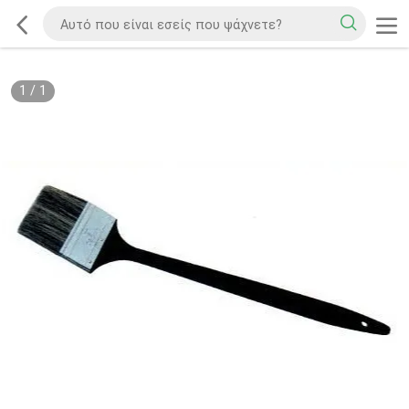
1
/
1