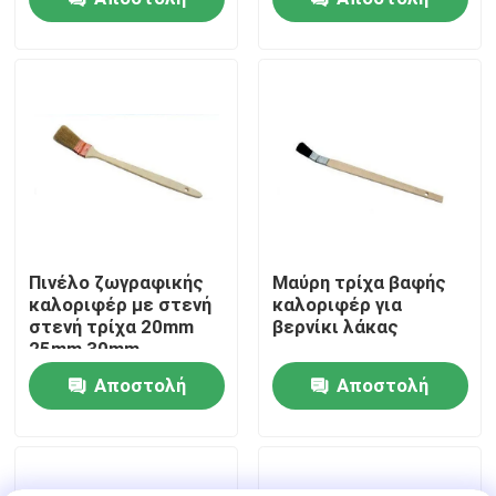
ερώτησης
ερώτησης
Γύρος εργοστασίων
Ποιοτικός έλεγχος
επαφή
Νέα
Πινέλο ζωγραφικής
Μαύρη τρίχα βαφής
καλοριφέρ με στενή
καλοριφέρ για
στενή τρίχα 20mm
βερνίκι λάκας
Όλες οι περιπτώσεις
25mm 30mm
Αποστολή
Αποστολή
Πινέλο βαφής σπιτιού
ερώτησης
ερώτησης
Βούρτσα συνθετικού νήματος