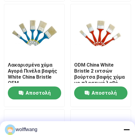
ερώτησης
ερώτησης
Γύρος εργοστασίων
Ποιοτικός έλεγχος
επαφή
Λακαρισμένα χύμα
ODM China White
Αγορά Πινέλα βαφής
Bristle 2 ιντσών
Νέα
White China Bristle
βούρτσα βαφής χύμα
OEM
με πλαστική λαβή
Αποστολή
Αποστολή
Όλες οι περιπτώσεις
ερώτησης
ερώτησης
Πινέλο βαφής σπιτιού
wolffwang
Βούρτσα συνθετικού νήματος