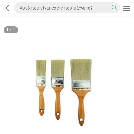
1
/
1