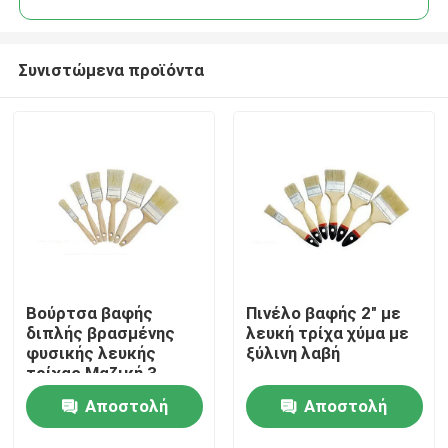
Συνιστώμενα προϊόντα
Βούρτσα βαφής
Πινέλο βαφής 2" με
Αρχική Σελίδα
διπλής βρασμένης
λευκή τρίχα χύμα με
φυσικής λευκής
ξύλινη λαβή
τρίχας Μαζική 3
Προϊόντα
ιντσών ODM
Αποστολή
Αποστολή
Σχετικά με εμάς