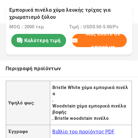
Εμπορικά πινέλα χύμα λευκής τρίχας για
χρωματισμό ξύλου
MOQ：2000 τεμ
Τιμή：USD0.50-5.00/Pc
Μας ελάτε σε
Καλύτερη τιμή
επαφή με
Περιγραφή προϊόντων
Bristle White χύμα εμπορικά πινέλ
α
,
Υψηλό φως:
Woodstain χύμα εμπορικά πινέλα
βαφής
,
Bristle woodstain πινέλο
Βιβλίο του προϊόντος PDF
Έγγραφο