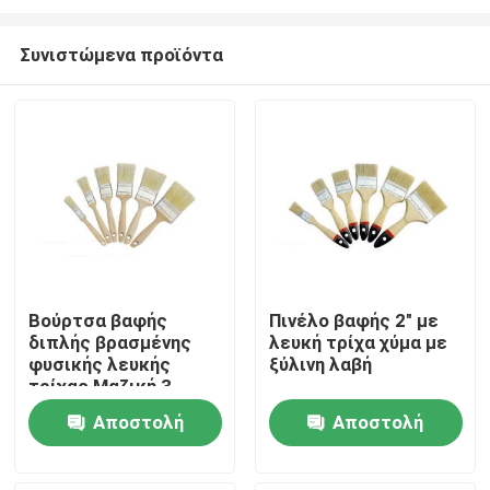
Συνιστώμενα προϊόντα
Βούρτσα βαφής
Πινέλο βαφής 2" με
διπλής βρασμένης
λευκή τρίχα χύμα με
Αρχική Σελίδα
φυσικής λευκής
ξύλινη λαβή
τρίχας Μαζική 3
ιντσών ODM
Προϊόντα
Αποστολή
Αποστολή
ερώτησης
ερώτησης
Σχετικά με εμάς