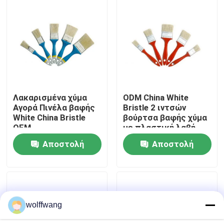
Γύρος εργοστασίων
Ποιοτικός έλεγχος
επαφή
Λακαρισμένα χύμα
ODM China White
Αγορά Πινέλα βαφής
Bristle 2 ιντσών
White China Bristle
βούρτσα βαφής χύμα
Νέα
OEM
με πλαστική λαβή
Αποστολή
Αποστολή
Όλες οι περιπτώσεις
ερώτησης
ερώτησης
Πινέλο βαφής σπιτιού
wolffwang
Βούρτσα συνθετικού νήματος