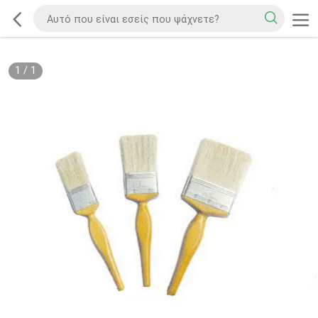
1
/
1