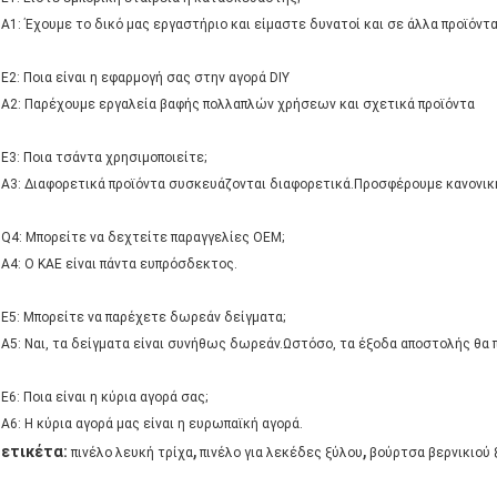
A1: Έχουμε το δικό μας εργαστήριο και είμαστε δυνατοί και σε άλλα προϊόντα
Ε2: Ποια είναι η εφαρμογή σας στην αγορά DIY
A2: Παρέχουμε εργαλεία βαφής πολλαπλών χρήσεων και σχετικά προϊόντα
Ε3: Ποια τσάντα χρησιμοποιείτε;
A3: Διαφορετικά προϊόντα συσκευάζονται διαφορετικά.Προσφέρουμε κανονι
Q4: Μπορείτε να δεχτείτε παραγγελίες OEM;
A4: Ο ΚΑΕ είναι πάντα ευπρόσδεκτος.
Ε5: Μπορείτε να παρέχετε δωρεάν δείγματα;
A5: Ναι, τα δείγματα είναι συνήθως δωρεάν.Ωστόσο, τα έξοδα αποστολής θα 
Ε6: Ποια είναι η κύρια αγορά σας;
A6: Η κύρια αγορά μας είναι η ευρωπαϊκή αγορά.
,
,
ετικέτα:
πινέλο λευκή τρίχα
πινέλο για λεκέδες ξύλου
βούρτσα βερνικιού 