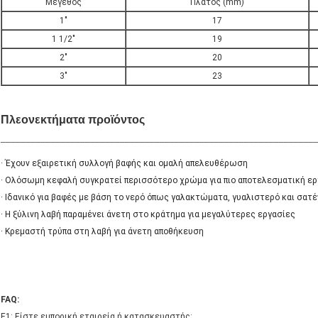
Μέγεθος
Πλάτος (mm)
1"
17
1 1/2"
19
2"
20
3"
23
Πλεονεκτήματα προϊόντος
_______________________________________________________________
· Έχουν εξαιρετική συλλογή βαφής και ομαλή απελευθέρωση
· Ολόσωμη κεφαλή συγκρατεί περισσότερο χρώμα για πιο αποτελεσματική ερ
· Ιδανικό για βαφές με βάση το νερό όπως γαλακτώματα, γυαλιστερό και σατέ
· Η ξύλινη λαβή παραμένει άνετη στο κράτημα για μεγαλύτερες εργασίες
· Κρεμαστή τρύπα στη λαβή για άνετη αποθήκευση
FAQ:
Ε1: Είστε εμπορική εταιρεία ή κατασκευαστής;