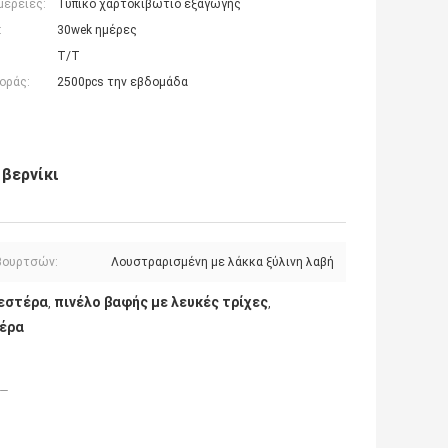
μέρειες:
Τυπικό χαρτοκιβώτιο εξαγωγής
:
30wek ημέρες
T/T
οράς:
2500pcs την εβδομάδα
βερνίκι
βουρτσών:
Λουστραρισμένη με λάκκα ξύλινη λαβή
υεστέρα
πινέλο βαφής με λευκές τρίχες
,
,
τέρα
__