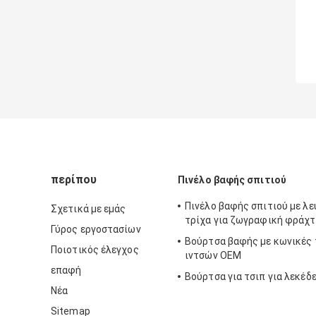
περίπου
Πινέλο βαφής σπιτιού
Πινέλο βαφής σπιτιού με λ
Σχετικά με εμάς
τρίχα για ζωγραφική φράχ
Γύρος εργοστασίων
Βούρτσα βαφής με κωνικές 
Ποιοτικός έλεγχος
ιντσών OEM
επαφή
Βούρτσα για τσιπ για λεκέδ
Νέα
Sitemap