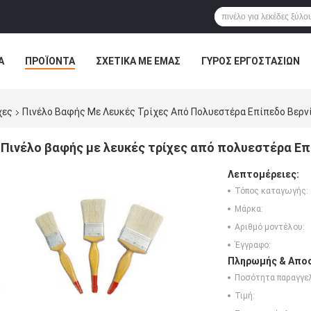
Α
ΠΡΟΪΌΝΤΑ
ΣΧΕΤΙΚΆ ΜΕ ΕΜΆΣ
ΓΎΡΟΣ ΕΡΓΟΣΤΑΣΊΩΝ
ΠΤΏΣΕΙΣ
χες
Πινέλο Βαφής Με Λευκές Τρίχες Από Πολυεστέρα Επίπεδο Βερν
Πινέλο βαφής με λευκές τρίχες από πολυεστέρα Επ
Λεπτομέρειες:
Τόπος καταγωγής:
Μάρκα:
Αριθμό μοντέλου:
Έγγραφο:
Πληρωμής & Αποσ
Ποσότητα παραγγελ
Τιμή: