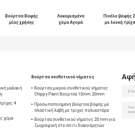
Βούρτσα Βαφής
Λακαρισμένα
Πινέλο βαφής 2
μίας χρήσης
χύμα Αγορά
με λευκή τρίχ
Πολυεστερική
Πινέλα βαφής
χύμα με ξύλινη
Λευκή Τρίχα
White China
λαβή
Μαζική 30mm
Bristle OEM
Αφή
Βούρτσα συνθετικού νήματος
ευκή μαλακή
Βούρτσα μικρού συνθετικού νήματος
τη
Chippy Paint Βούρτσα 10mm 20mm
30mm
τρίχες 4
Προσωποποιημένη βούρτσα βαφής με
πλαστική λαβή με τρίχες πολυεστέρα
ες χύμα
Βούρτσα συνθετικού νήματος 20 mm για
ζωγραφική στο σπίτι διακοσμητών