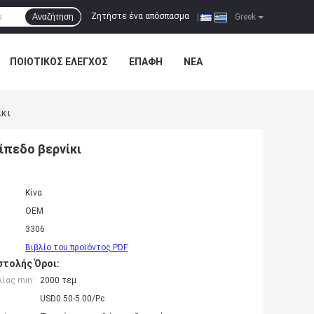
Ζητήστε ένα απόσπασμα
Αναζήτηση
|
Greek
ΠΟΙΟΤΙΚΌΣ ΈΛΕΓΧΟΣ
ΕΠΑΦΉ
ΝΈΑ
ίκι
ίπεδο βερνίκι
Κίνα
OEM
3306
Βιβλίο του προϊόντος PDF
τολής Όροι:
ίας min:
2000 τεμ
USD0.50-5.00/Pc