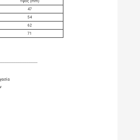
Ύψος (mm)
47
54
62
71
__________________
γασία
ν