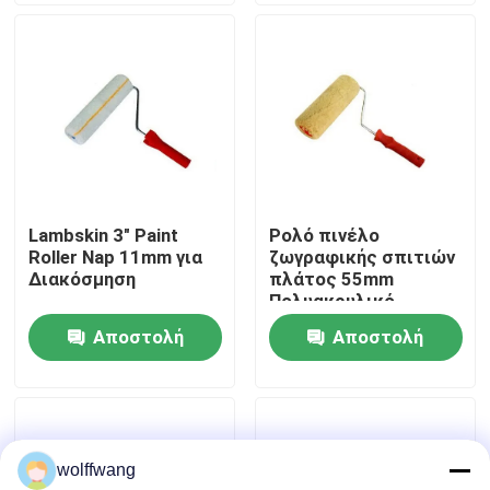
ερώτησης
ερώτησης
Γύρος εργοστασίων
Ποιοτικός έλεγχος
επαφή
Lambskin 3" Paint
Ρολό πινέλο
Roller Nap 11mm για
ζωγραφικής σπιτιών
Νέα
Διακόσμηση
πλάτος 55mm
Πολυακρυλικό
υφαντό υπνάκο 18mm
Αποστολή
Αποστολή
Όλες οι περιπτώσεις
ερώτησης
ερώτησης
Πινέλο βαφής σπιτιού
wolffwang
Βούρτσα συνθετικού νήματος