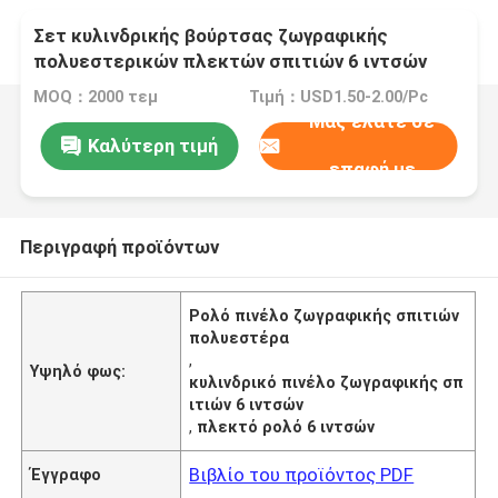
Σετ κυλινδρικής βούρτσας ζωγραφικής
πολυεστερικών πλεκτών σπιτιών 6 ιντσών
MOQ：2000 τεμ
Τιμή：USD1.50-2.00/Pc
Μας ελάτε σε
Καλύτερη τιμή
επαφή με
Περιγραφή προϊόντων
Ρολό πινέλο ζωγραφικής σπιτιών
πολυεστέρα
,
Υψηλό φως:
κυλινδρικό πινέλο ζωγραφικής σπ
ιτιών 6 ιντσών
,
πλεκτό ρολό 6 ιντσών
Βιβλίο του προϊόντος PDF
Έγγραφο