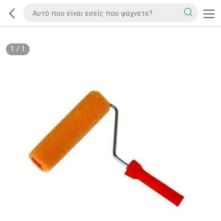
1
/
1