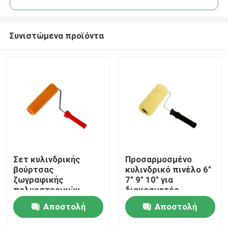
Συνιστώμενα προϊόντα
Σετ κυλινδρικής
Προσαρμοσμένο
Αρχική Σελίδα
βούρτσας
κυλινδρικό πινέλο 6"
ζωγραφικής
7" 9" 10" για
πολυεστερικών
διακοσμητές
Προϊόντα
πλεκτών σπιτιών 6
Αποστολή
Αποστολή
ιντσών
Σχετικά με εμάς