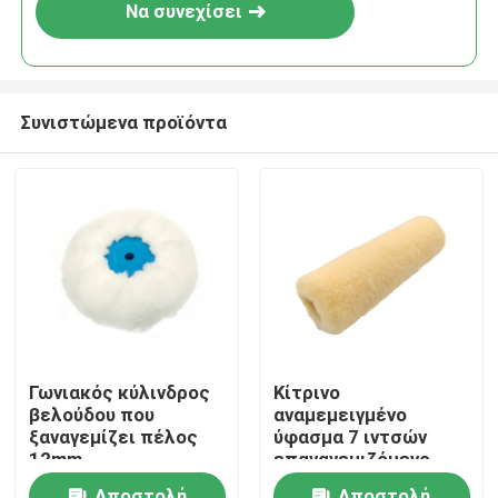
Να συνεχίσει
Συνιστώμενα προϊόντα
Αρχική Σελίδα
Γωνιακός κύλινδρος
Κίτρινο
βελούδου που
αναμεμειγμένο
Προϊόντα
ξαναγεμίζει πέλος
ύφασμα 7 ιντσών
12mm
επαναγεμιζόμενο
κύλινδρο βαφής με
Σχετικά με εμάς
Αποστολή
Αποστολή