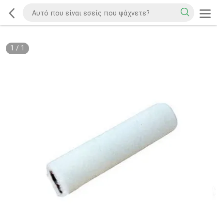
1
/
1