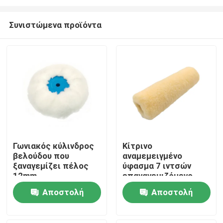
Συνιστώμενα προϊόντα
Γωνιακός κύλινδρος
Κίτρινο
βελούδου που
αναμεμειγμένο
Αρχική Σελίδα
ξαναγεμίζει πέλος
ύφασμα 7 ιντσών
12mm
επαναγεμιζόμενο
κύλινδρο βαφής με
Προϊόντα
Αποστολή
Αποστολή
λαβή
ερώτησης
ερώτησης
Σχετικά με εμάς