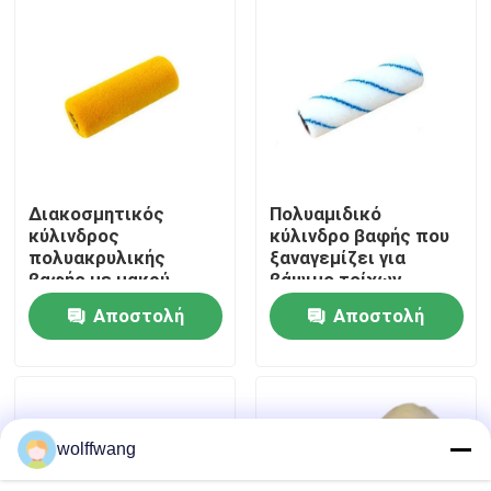
Γύρος εργοστασίων
Ποιοτικός έλεγχος
επαφή
Διακοσμητικός
Πολυαμιδικό
κύλινδρος
κύλινδρο βαφής που
πολυακρυλικής
ξαναγεμίζει για
Νέα
βαφής με μακρύ
βάψιμο τοίχων
σωρό
δαπέδου
Αποστολή
Αποστολή
προσαρμοσμένο
Όλες οι περιπτώσεις
ερώτησης
ερώτησης
Πινέλο βαφής σπιτιού
wolffwang
Βούρτσα συνθετικού νήματος