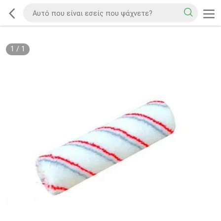
1
/
1