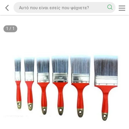
1
/
1