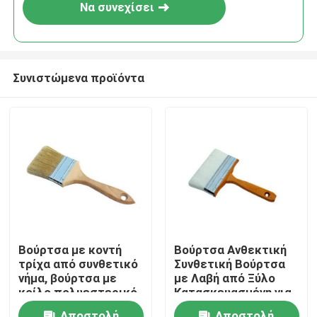
Να συνεχίσει
Συνιστώμενα προϊόντα
Αρχική Σελίδα
Βούρτσα με κοντή
Βούρτσα Ανθεκτική
τρίχα από συνθετικό
Συνθετική Βούρτσα
Προϊόντα
νήμα, βούρτσα με
με Λαβή από Ξύλο
κοίλο πολυεστερικό
Κατασκευασμένη για
νήμα, ιδανική για
να Αντέχει σε
Σχετικά με εμάς
Αποστολή
Αποστολή