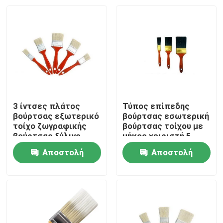
3 ίντσες πλάτος
Τύπος επίπεδης
βούρτσας εξωτερικό
βούρτσας εσωτερική
τοίχο ζωγραφικής
βούρτσας τοίχου με
βούρτσας ξύλινο
μήκος χειριστή 5
λαβή ιδανικό για
ίντσες Κατάλληλη για
Αποστολή
Αποστολή
ομαλή κάλυψη σε
ακριβή ζωγραφική
Αρχική Σελίδα
μεγάλες επιφάνειες
και ακόμη και κάλυψη
ερώτησης
ερώτησης
και εξωτερικούς
στους τοίχους
τοίχους
Προϊόντα
Σχετικά με εμάς