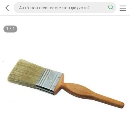
1
/
1