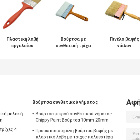
Πλαστική λαβή
Βούρτσα με
Πινέλο βαφής
εργαλείου
συνθετική τρίχα
νάιλον
βούρτσας
με κωνικό νήμα
πολυεστέρα
σπιτιού με
PBT για βάψιμο 6
διπλής
μαλακές τρίχες
ιντσών
βρασμένης
κοίλου νήματος
λευκής τρίχας 
ιντσών
Αφή
Βούρτσα συνθετικού νήματος
ευκή μαλακή
Βούρτσα μικρού συνθετικού νήματος
τη
Chippy Paint Βούρτσα 10mm 20mm
30mm
τρίχες 4
Προσωποποιημένη βούρτσα βαφής με
πλαστική λαβή με τρίχες πολυεστέρα