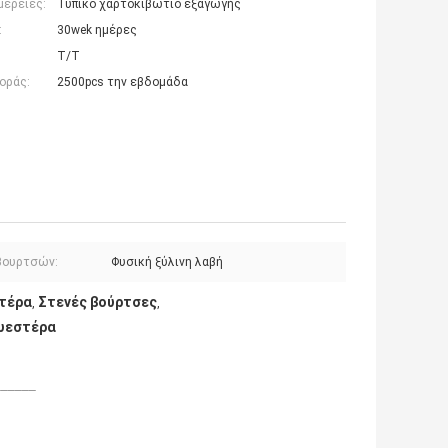
μέρειες:
Τυπικό χαρτοκιβώτιο εξαγωγής
:
30wek ημέρες
T/T
οράς:
2500pcs την εβδομάδα
βουρτσών:
Φυσική ξύλινη λαβή
τέρα
Στενές βούρτσες
,
,
λυεστέρα
______