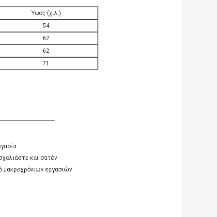
Ύψος (χιλ.)
54
62
62
71
_________________
ργασία
σχολιάστε και σατέν
ιό μακροχρόνιων εργασιών