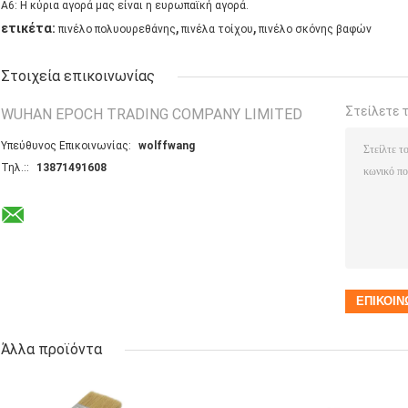
A6: Η κύρια αγορά μας είναι η ευρωπαϊκή αγορά.
,
,
ετικέτα:
πινέλο πολυουρεθάνης
πινέλα τοίχου
πινέλο σκόνης βαφών
Στοιχεία επικοινωνίας
Στείλετε 
WUHAN EPOCH TRADING COMPANY LIMITED
Υπεύθυνος Επικοινωνίας:
wolffwang
Τηλ.::
13871491608
Άλλα προϊόντα