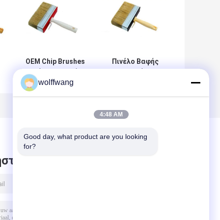
OEM Chip Brushes
Πινέλο Βαφής
Βούρτσα βαφής
Σπιτιού με
wolffwang
με κοντές τρίχες
σκληρή λευκή
τρίχα 7cm 10cm
12cm
6
4:48 AM
Good day, what product are you looking 
for?
στε μήνυμα