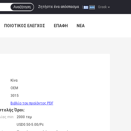
Ζητήστε ένα απόσπασμα
Αναζήτηση
|
Greek
ΠΟΙΟΤΙΚΌΣ ΈΛΕΓΧΟΣ
ΕΠΑΦΉ
ΝΈΑ
Κίνα
OEM
3015
Βιβλίο του προϊόντος PDF
τολής Όροι:
ίας min:
2000 τεμ
USD0.50-5.00/Pc