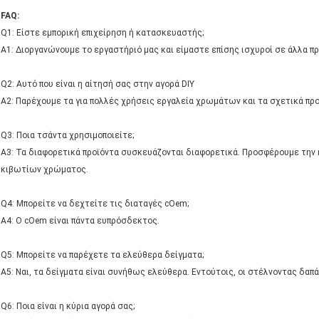
FAQ:
Q1: Είστε εμπορική επιχείρηση ή κατασκευαστής;
Α1: Διοργανώνουμε το εργαστήριό μας και είμαστε επίσης ισχυροί σε άλλα πρ
Q2: Αυτό που είναι η αίτησή σας στην αγορά DIY
A2: Παρέχουμε τα για πολλές χρήσεις εργαλεία χρωμάτων και τα σχετικά πρ
Q3: Ποια τσάντα χρησιμοποιείτε;
A3: Τα διαφορετικά προϊόντα συσκευάζονται διαφορετικά. Προσφέρουμε την
κιβωτίων χρώματος.
Q4: Μπορείτε να δεχτείτε τις διαταγές cOem;
A4: Ο cOem είναι πάντα ευπρόσδεκτος.
Q5: Μπορείτε να παρέχετε τα ελεύθερα δείγματα;
A5: Ναι, τα δείγματα είναι συνήθως ελεύθερα. Εντούτοις, οι στέλνοντας δαπ
Q6: Ποια είναι η κύρια αγορά σας;