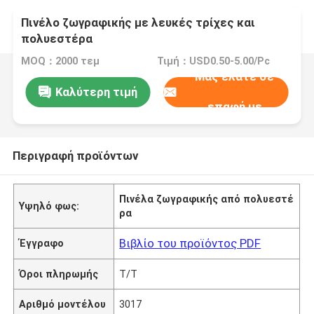
Πινέλο ζωγραφικής με λευκές τρίχες και
πολυεστέρα
MOQ：2000 τεμ
Τιμή：USD0.50-5.00/Pc
Μας ελάτε σε
Καλύτερη τιμή
επαφή με
Περιγραφή προϊόντων
Πινέλα ζωγραφικής από πολυεστέ
Υψηλό φως:
ρα
Βιβλίο του προϊόντος PDF
Έγγραφο
Όροι πληρωμής
T/T
Αριθμό μοντέλου
3017