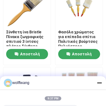
Γύρος εργοστασίων
Ποιοτικός έλεγχος
Σύνθετη ίνα Bristle
Φασόλα χρώματος
Πίνακα ζωγραφικής
για επίπεδα σπίτια
σπιτιού 3 ίντσες
Πολιτικές βούρτσες
επαφή
πλάτος Σύνθετο
Πολυέστερο
υλικό bristle
ανθεκτικό
Αποστολή
Αποστολή
Σχεδιασμένο για
επαγγελματικό
Νέα
ομαλά φινίρισμα
εργαλείο
ερώτησης
ερώτησης
χρώματος
ζωγραφικής για
οικιστικές και
Όλες οι περιπτώσεις
εμπορικές
εφαρμογές
wolffwang
Πινέλο βαφής σπιτιού
9:37 PM
Βούρτσα συνθετικού νήματος