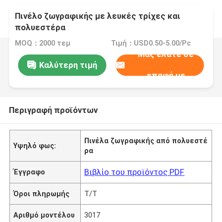
Πινέλο ζωγραφικής με λευκές τρίχες και
πολυεστέρα
MOQ：2000 τεμ
Τιμή：USD0.50-5.00/Pc
Μας ελάτε σε
Καλύτερη τιμή
επαφή με
Περιγραφή προϊόντων
Πινέλα ζωγραφικής από πολυεστέ
Υψηλό φως:
ρα
Βιβλίο του προϊόντος PDF
Έγγραφο
Όροι πληρωμής
T/T
Αριθμό μοντέλου
3017