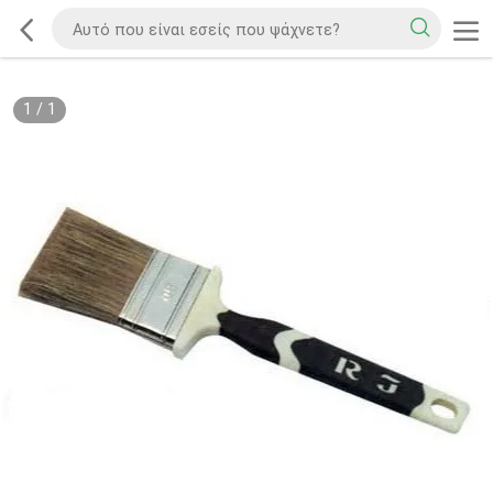
1
/
1