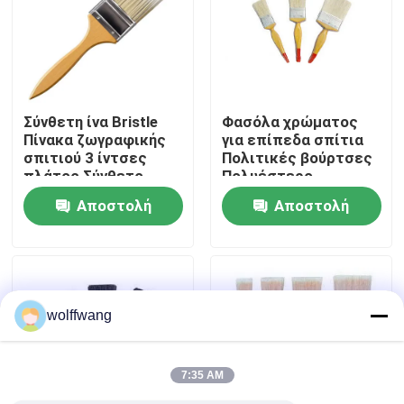
Γύρος εργοστασίων
Ποιοτικός έλεγχος
Σύνθετη ίνα Bristle
Φασόλα χρώματος
Πίνακα ζωγραφικής
για επίπεδα σπίτια
σπιτιού 3 ίντσες
Πολιτικές βούρτσες
επαφή
πλάτος Σύνθετο
Πολυέστερο
υλικό bristle
ανθεκτικό
Αποστολή
Αποστολή
Σχεδιασμένο για
επαγγελματικό
Νέα
ομαλά φινίρισμα
εργαλείο
ερώτησης
ερώτησης
χρώματος
ζωγραφικής για
οικιστικές και
Όλες οι περιπτώσεις
εμπορικές
εφαρμογές
wolffwang
Πινέλο βαφής σπιτιού
7:35 AM
Βούρτσα συνθετικού νήματος