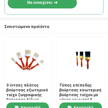
Να συνεχίσει
Συνιστώμενα προϊόντα
Αρχική Σελίδα
3 ίντσες πλάτος
Τύπος επίπεδης
βούρτσας εξωτερικό
βούρτσας εσωτερική
Προϊόντα
τοίχο ζωγραφικής
βούρτσας τοίχου με
βούρτσας ξύλινο
μήκος χειριστή 5
λαβή ιδανικό για
ίντσες Κατάλληλη για
Σχετικά με εμάς
Αποστολή
Αποστολή