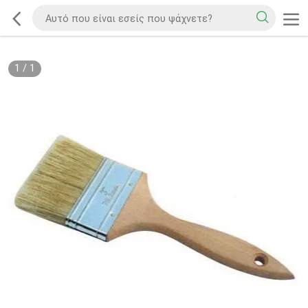
1
/
1