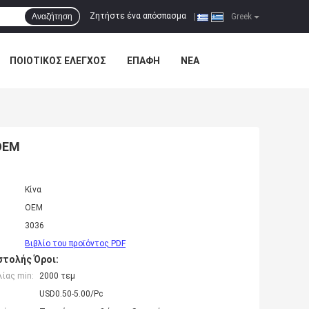
Ζητήστε ένα απόσπασμα
Αναζήτηση
|
Greek
ΠΟΙΟΤΙΚΌΣ ΈΛΕΓΧΟΣ
ΕΠΑΦΉ
ΝΈΑ
OEM
Κίνα
OEM
3036
Βιβλίο του προϊόντος PDF
τολής Όροι:
ίας min:
2000 τεμ
USD0.50-5.00/Pc