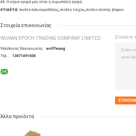
A6: Η κύρια αγορά μας είναι η ευρωπαϊκή αγορά.
,
,
ετικέτα:
πινέλο πολυουρεθάνης
πινέλα τοίχου
πινέλο σκόνης βαφών
Στοιχεία επικοινωνίας
Στείλετε 
WUHAN EPOCH TRADING COMPANY LIMITED
Υπεύθυνος Επικοινωνίας:
wolffwang
Τηλ.::
13871491608
Άλλα προϊόντα