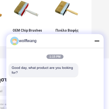
OEM Chip Brushes
Πινέλο Βαφής
Βούρτσα βαφής
Σπιτιού με
wolffwang
με κοντές τρίχες
σκληρή λευκή
τρίχα 7cm 10cm
12cm
6
1:15 PM
Good day, what product are you looking 
for?
στε μήνυμα