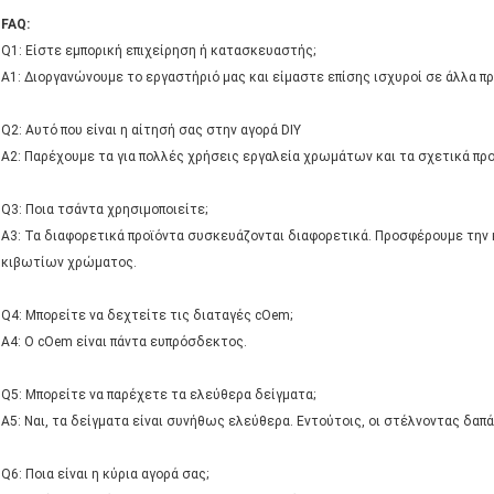
FAQ:
Q1: Είστε εμπορική επιχείρηση ή κατασκευαστής;
Α1: Διοργανώνουμε το εργαστήριό μας και είμαστε επίσης ισχυροί σε άλλα πρ
Q2: Αυτό που είναι η αίτησή σας στην αγορά DIY
A2: Παρέχουμε τα για πολλές χρήσεις εργαλεία χρωμάτων και τα σχετικά πρ
Q3: Ποια τσάντα χρησιμοποιείτε;
A3: Τα διαφορετικά προϊόντα συσκευάζονται διαφορετικά. Προσφέρουμε την
κιβωτίων χρώματος.
Q4: Μπορείτε να δεχτείτε τις διαταγές cOem;
A4: Ο cOem είναι πάντα ευπρόσδεκτος.
Q5: Μπορείτε να παρέχετε τα ελεύθερα δείγματα;
A5: Ναι, τα δείγματα είναι συνήθως ελεύθερα. Εντούτοις, οι στέλνοντας δαπ
Q6: Ποια είναι η κύρια αγορά σας;