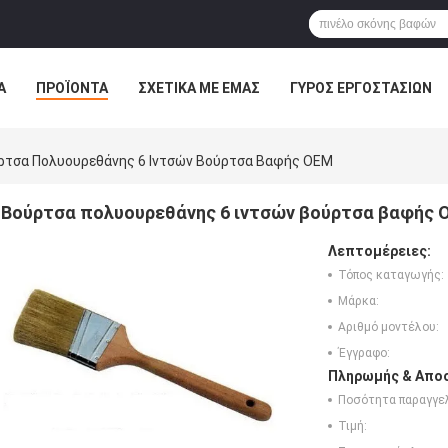
Α
ΠΡΟΪΌΝΤΑ
ΣΧΕΤΙΚΆ ΜΕ ΕΜΆΣ
ΓΎΡΟΣ ΕΡΓΟΣΤΑΣΊΩΝ
ΠΤΏΣΕΙΣ
ρτσα Πολυουρεθάνης 6 Ιντσών Βούρτσα Βαφής OEM
Βούρτσα πολυουρεθάνης 6 ιντσών βούρτσα βαφής 
Λεπτομέρειες:
Τόπος καταγωγής:
Μάρκα:
Αριθμό μοντέλου:
Έγγραφο:
Πληρωμής & Αποσ
Ποσότητα παραγγελ
Τιμή: