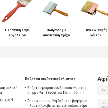
Πλαστική λαβή
Βούρτσα με
Πινέλο βαφής
εργαλείου
συνθετική τρίχα
νάιλον
βούρτσας
με κωνικό νήμα
πολυεστέρα
σπιτιού με
PBT για βάψιμο 6
διπλής
μαλακές τρίχες
ιντσών
βρασμένης
κοίλου νήματος
λευκής τρίχας 
ιντσών
Αφή
Βούρτσα συνθετικού νήματος
ευκή μαλακή
Βούρτσα μικρού συνθετικού νήματος
τη
Chippy Paint Βούρτσα 10mm 20mm
30mm
τρίχες 4
Προσωποποιημένη βούρτσα βαφής με
πλαστική λαβή με τρίχες πολυεστέρα