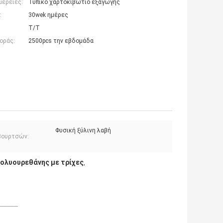
μέρειες:
Τυπικό χαρτοκιβώτιο εξαγωγής
:
30wek ημέρες
T/T
οράς:
2500pcs την εβδομάδα
Φυσική ξύλινη λαβή
βουρτσών:
ολυουρεθάνης με τρίχες
,
______