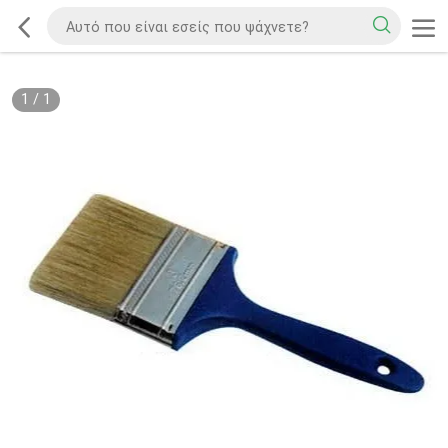
1
/
1