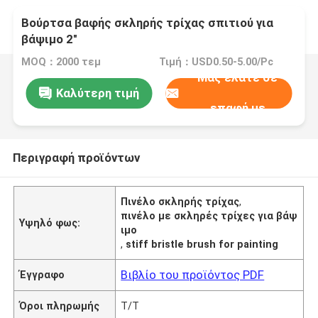
Βούρτσα βαφής σκληρής τρίχας σπιτιού για
βάψιμο 2"
MOQ：2000 τεμ
Τιμή：USD0.50-5.00/Pc
Μας ελάτε σε
Καλύτερη τιμή
επαφή με
Περιγραφή προϊόντων
Πινέλο σκληρής τρίχας
,
πινέλο με σκληρές τρίχες για βάψ
Υψηλό φως:
ιμο
,
stiff bristle brush for painting
Βιβλίο του προϊόντος PDF
Έγγραφο
Όροι πληρωμής
T/T