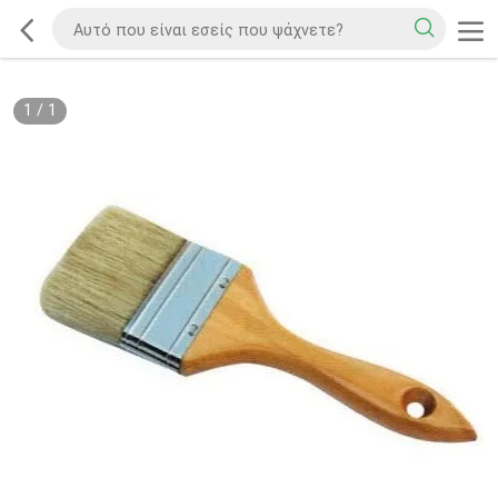
1
/
1