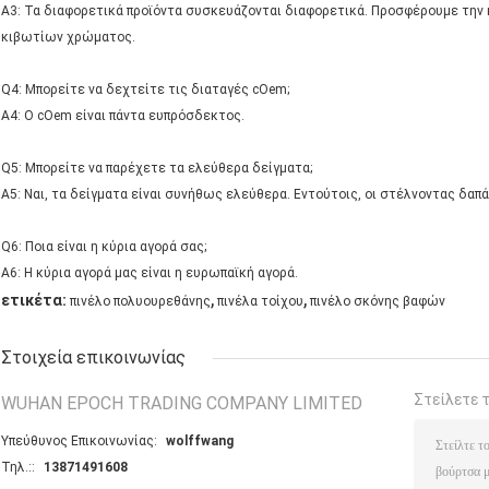
A3: Τα διαφορετικά προϊόντα συσκευάζονται διαφορετικά. Προσφέρουμε την
κιβωτίων χρώματος.
Q4: Μπορείτε να δεχτείτε τις διαταγές cOem;
A4: Ο cOem είναι πάντα ευπρόσδεκτος.
Q5: Μπορείτε να παρέχετε τα ελεύθερα δείγματα;
A5: Ναι, τα δείγματα είναι συνήθως ελεύθερα. Εντούτοις, οι στέλνοντας δαπ
Q6: Ποια είναι η κύρια αγορά σας;
A6: Η κύρια αγορά μας είναι η ευρωπαϊκή αγορά.
,
,
ετικέτα:
πινέλο πολυουρεθάνης
πινέλα τοίχου
πινέλο σκόνης βαφών
Στοιχεία επικοινωνίας
Στείλετε 
WUHAN EPOCH TRADING COMPANY LIMITED
Υπεύθυνος Επικοινωνίας:
wolffwang
Τηλ.::
13871491608