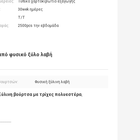
μέρειες:
Τυπικό χαρτοκιβώτιο εξαγωγής
:
30wek ημέρες
T/T
οράς:
2500pcs την εβδομάδα
από φυσικό ξύλο λαβή
βουρτσών:
Φυσική ξύλινη λαβή
Ξύλινη βούρτσα με τρίχες πολυεστέρα
,
______