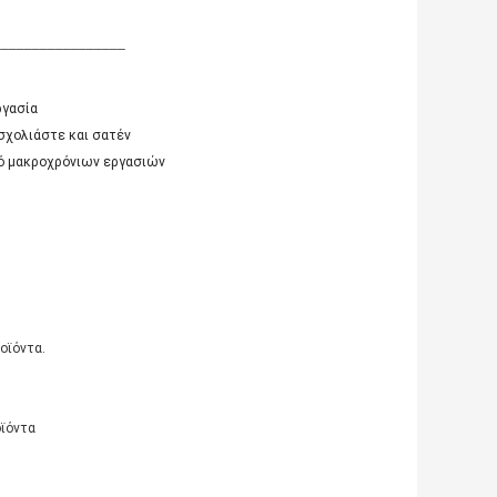
_________________
ργασία
σχολιάστε και σατέν
ιό μακροχρόνιων εργασιών
οϊόντα.
οϊόντα