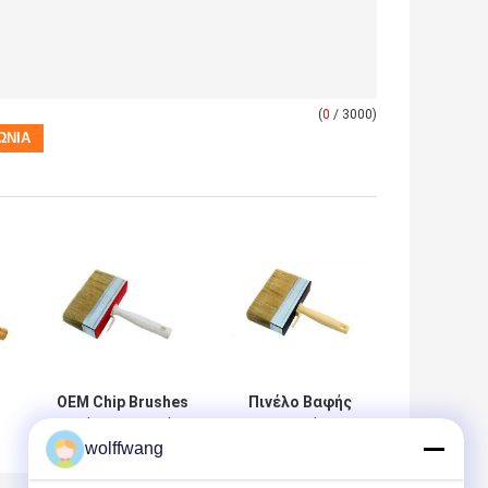
(
0
/ 3000)
OEM Chip Brushes
Πινέλο Βαφής
Βούρτσα βαφής
Σπιτιού με
wolffwang
με κοντές τρίχες
σκληρή λευκή
τρίχα 7cm 10cm