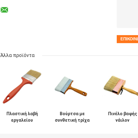
Άλλα προϊόντα
Πλαστική λαβή
Βούρτσα με
Πινέλο βαφής
εργαλείου
συνθετική τρίχα
νάιλον
βούρτσας
με κωνικό νήμα
πολυεστέρα
σπιτιού με
PBT για βάψιμο 6
διπλής