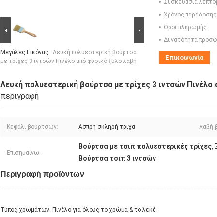
Συσκευασία λεπτο
Χρόνος παράδοσης
Όροι πληρωμής:
Δυνατότητα προσφ
Μεγάλες Εικόνας :
Λευκή πολυεστερική βούρτσα
Επικοινωνία
με τρίχες 3 ιντσών Πινέλο από φυσικό ξύλο λαβή
Λευκή πολυεστερική βούρτσα με τρίχες 3 ιντσών Πινέλο 
περιγραφή
Κεφάλι βουρτσών:
Άσπρη σκληρή τρίχα
Λαβή 
Βούρτσα με τσιπ πολυεστερικές τρίχες
,
Επισημαίνω:
Βούρτσα τσιπ 3 ιντσών
Περιγραφή προϊόντων
_______________________________________________________________
Τύπος χρωμάτων: Πινέλο για όλους το χρώμα & το λεκέ