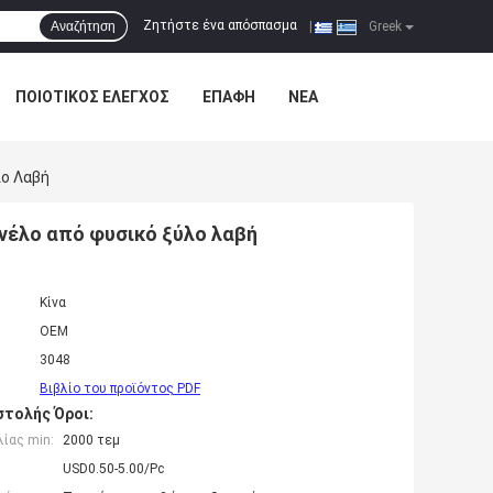
Ζητήστε ένα απόσπασμα
Αναζήτηση
|
Greek
ΠΟΙΟΤΙΚΌΣ ΈΛΕΓΧΟΣ
ΕΠΑΦΉ
ΝΈΑ
λο Λαβή
ινέλο από φυσικό ξύλο λαβή
Κίνα
OEM
3048
Βιβλίο του προϊόντος PDF
τολής Όροι:
ίας min:
2000 τεμ
USD0.50-5.00/Pc