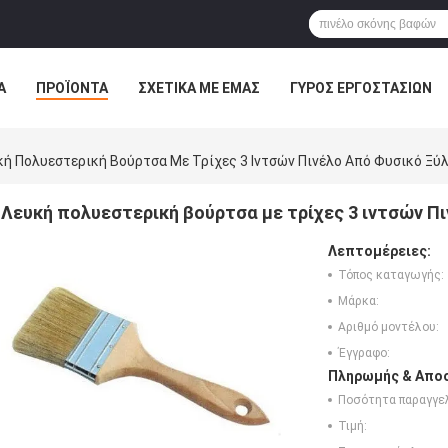
Α
ΠΡΟΪΌΝΤΑ
ΣΧΕΤΙΚΆ ΜΕ ΕΜΆΣ
ΓΎΡΟΣ ΕΡΓΟΣΤΑΣΊΩΝ
ΠΤΏΣΕΙΣ
κή Πολυεστερική Βούρτσα Με Τρίχες 3 Ιντσών Πινέλο Από Φυσικό Ξύ
Λευκή πολυεστερική βούρτσα με τρίχες 3 ιντσών Π
Λεπτομέρειες:
Τόπος καταγωγής:
Μάρκα:
Αριθμό μοντέλου:
Έγγραφο:
Πληρωμής & Αποσ
Ποσότητα παραγγελ
Τιμή: