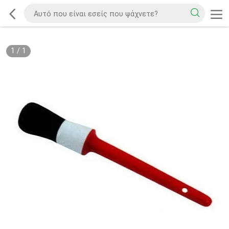
1
/
1