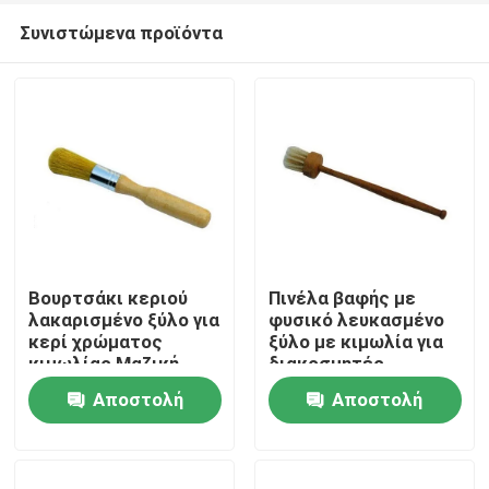
Συνιστώμενα προϊόντα
Βουρτσάκι κεριού
Πινέλα βαφής με
λακαρισμένο ξύλο για
φυσικό λευκασμένο
κερί χρώματος
ξύλο με κιμωλία για
Αρχική Σελίδα
κιμωλίας Μαζική
διακοσμητές
Αγορά
Αποστολή
Αποστολή
Προϊόντα
ερώτησης
ερώτησης
Σχετικά με εμάς