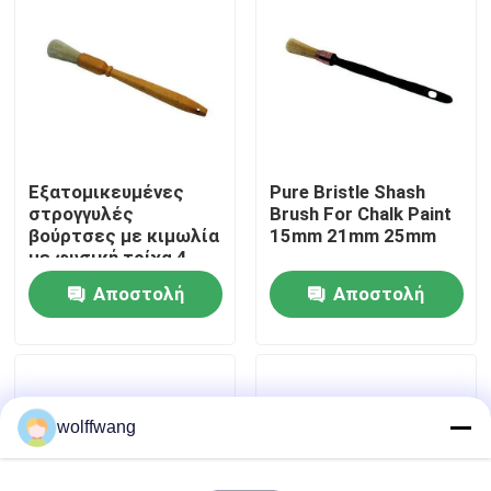
Γύρος εργοστασίων
Ποιοτικός έλεγχος
Εξατομικευμένες
Pure Bristle Shash
επαφή
στρογγυλές
Brush For Chalk Paint
βούρτσες με κιμωλία
15mm 21mm 25mm
με φυσική τρίχα 4
Νέα
ιντσών
Αποστολή
Αποστολή
Όλες οι περιπτώσεις
ερώτησης
ερώτησης
Πινέλο βαφής σπιτιού
wolffwang
Βούρτσα συνθετικού νήματος