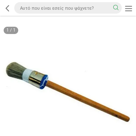
1
/
1