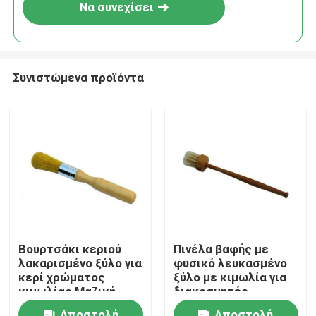
Να συνεχίσει
Συνιστώμενα προϊόντα
Αρχική Σελίδα
Βουρτσάκι κεριού
Πινέλα βαφής με
λακαρισμένο ξύλο για
φυσικό λευκασμένο
Προϊόντα
κερί χρώματος
ξύλο με κιμωλία για
κιμωλίας Μαζική
διακοσμητές
Αγορά
Σχετικά με εμάς
Αποστολή
Αποστολή