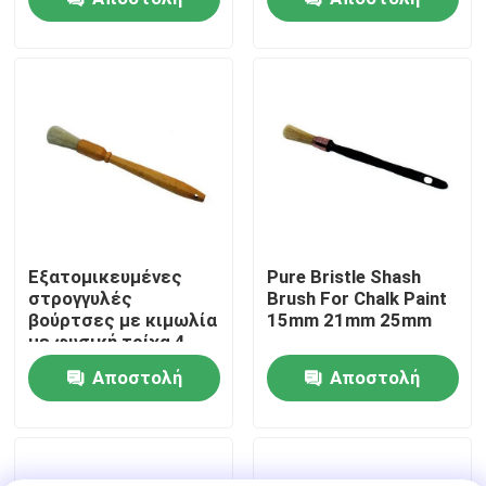
ερώτησης
ερώτησης
Γύρος εργοστασίων
Ποιοτικός έλεγχος
επαφή
Νέα
Εξατομικευμένες
Pure Bristle Shash
στρογγυλές
Brush For Chalk Paint
βούρτσες με κιμωλία
15mm 21mm 25mm
Όλες οι περιπτώσεις
με φυσική τρίχα 4
ιντσών
Αποστολή
Αποστολή
Πινέλο βαφής σπιτιού
ερώτησης
ερώτησης
Βούρτσα συνθετικού νήματος