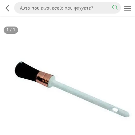
1
/
1