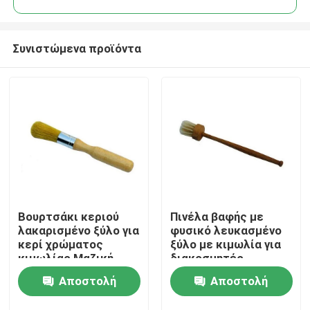
Συνιστώμενα προϊόντα
Βουρτσάκι κεριού
Πινέλα βαφής με
Αρχική Σελίδα
λακαρισμένο ξύλο για
φυσικό λευκασμένο
κερί χρώματος
ξύλο με κιμωλία για
κιμωλίας Μαζική
διακοσμητές
Προϊόντα
Αγορά
Αποστολή
Αποστολή
Σχετικά με εμάς