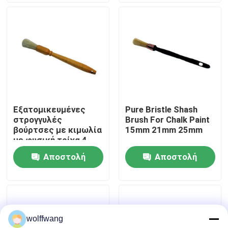
ερώτησης
ερώτησης
Γύρος εργοστασίων
Ποιοτικός έλεγχος
επαφή
Εξατομικευμένες
Pure Bristle Shash
στρογγυλές
Brush For Chalk Paint
Νέα
βούρτσες με κιμωλία
15mm 21mm 25mm
με φυσική τρίχα 4
ιντσών
Αποστολή
Αποστολή
Όλες οι περιπτώσεις
ερώτησης
ερώτησης
Πινέλο βαφής σπιτιού
wolffwang
Βούρτσα συνθετικού νήματος