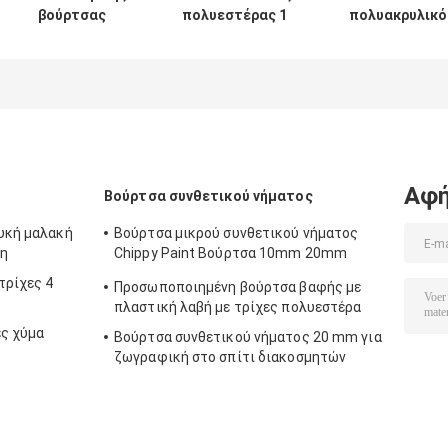
βούρτσας
πολυεστέρας 1
πολυακρυλικό
ζωγραφικής
ιντσών
υφαντό σπιτιώ
πολυεστερικών
κύλινδρος για
7 ιντσών
πλεκτών
βάψιμο τοίχων
σπιτιών 6 ιντσών
Αφή
Βούρτσα συνθετικού νήματος
ευκή μαλακή
Βούρτσα μικρού συνθετικού νήματος
τη
Chippy Paint Βούρτσα 10mm 20mm
30mm
τρίχες 4
Προσωποποιημένη βούρτσα βαφής με
πλαστική λαβή με τρίχες πολυεστέρα
ες χύμα
Βούρτσα συνθετικού νήματος 20 mm για
ζωγραφική στο σπίτι διακοσμητών