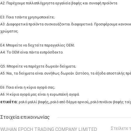
Α2: Παρέχουμε πολλαπλόχρηστα εργαλεία βαφής και συναφή προϊόντα
Ε3: Ποια τσάντα χρησιμοποιείτε;
Α3: Διαφορετικά προϊόντα συσκευάζονται διαφορετικά. Προσφέρουμε κανονικ
χρώματος.
Ε4: Μπορείτε να δεχτείτε παραγγελίες OEM;
Α4: Το OEM είναι πάντα ευπρόσδεκτο.
Q5: Μπορείτε να παρέχετε δωρεάν δείγματα;
Α5: Ναι, τα δείγματα είναι συνήθως δωρεάν. Ωστόσο, τα έξοδα αποστολής πρ
Ε6: Ποια είναι η κύρια αγορά σας;
Α6: Η κύρια αγορά μας είναι η ευρωπαϊκή αγορά.
,
,
ετικέτα:
ρολό μαλλί βαφής
ρολό από δέρμα αρνιού
ρολό πινέλου βαφής τοί
Στοιχεία επικοινωνίας
Στείλετε 
WUHAN EPOCH TRADING COMPANY LIMITED