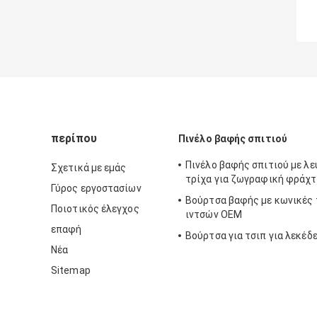
περίπου
Πινέλο βαφής σπιτιού
Πινέλο βαφής σπιτιού με λ
Σχετικά με εμάς
τρίχα για ζωγραφική φράχ
Γύρος εργοστασίων
Βούρτσα βαφής με κωνικές 
Ποιοτικός έλεγχος
ιντσών OEM
επαφή
Βούρτσα για τσιπ για λεκέδ
Νέα
Sitemap