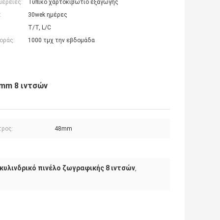
μέρειες:
Τυπικό χαρτοκιβώτιο εξαγωγής
:
30wek ημέρες
T/T, L/C
οράς:
1000 τμχ την εβδομάδα
3mm 8 ιντσών
τρος:
48mm
κυλινδρικό πινέλο ζωγραφικής 8 ιντσών
,