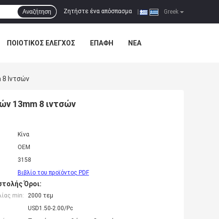
Ζητήστε ένα απόσπασμα
Αναζήτηση
|
Greek
ΠΟΙΟΤΙΚΌΣ ΈΛΕΓΧΟΣ
ΕΠΑΦΉ
ΝΈΑ
 8 Ιντσών
ών 13mm 8 ιντσών
Κίνα
OEM
3158
Βιβλίο του προϊόντος PDF
τολής Όροι:
ίας min:
2000 τεμ
USD1.50-2.00/Pc