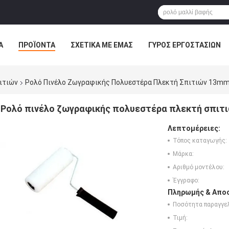
Α
ΠΡΟΪΌΝΤΑ
ΣΧΕΤΙΚΆ ΜΕ ΕΜΆΣ
ΓΎΡΟΣ ΕΡΓΟΣΤΑΣΊΩΝ
ΠΤΏΣΕΙΣ
ιτιών
Ρολό Πινέλο Ζωγραφικής Πολυεστέρα Πλεκτή Σπιτιών 13mm
Ρολό πινέλο ζωγραφικής πολυεστέρα πλεκτή σπιτι
Λεπτομέρειες:
Τόπος καταγωγής:
Μάρκα:
Αριθμό μοντέλου:
Έγγραφο:
Πληρωμής & Αποσ
Ποσότητα παραγγελ
Τιμή: