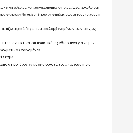
ιών είναι πλέσιμα και επαναχρησιμοποιήσιμα. Είναι εύκολο στη
ρό φινίρισμαΝα σε βοηθήσω να φτιάξεις σωστά τους τοίχους ή
 και εξωτερικά έργα, συμπεριλαμβανομένων των τοίχων,
ητας, ανθεκτικά και πρακτικά, σχεδιασμένα για να μην
γγελματικού φαινομένου.
τέλεσμα.
βαφής σε βοηθούν να κάνεις σωστά τους τοίχους ή τις