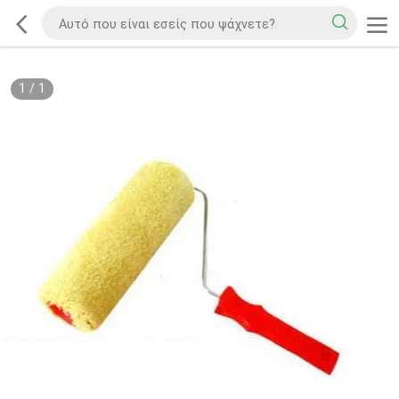
1
/
1