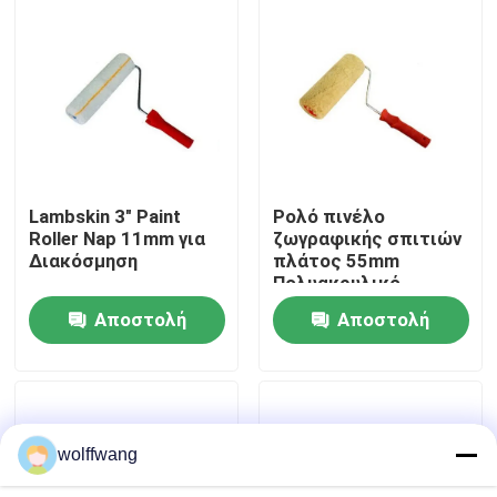
Γύρος εργοστασίων
Ποιοτικός έλεγχος
επαφή
Lambskin 3" Paint
Ρολό πινέλο
Roller Nap 11mm για
ζωγραφικής σπιτιών
Διακόσμηση
πλάτος 55mm
Νέα
Πολυακρυλικό
υφαντό υπνάκο 18mm
Αποστολή
Αποστολή
Όλες οι περιπτώσεις
ερώτησης
ερώτησης
Πινέλο βαφής σπιτιού
wolffwang
Βούρτσα συνθετικού νήματος