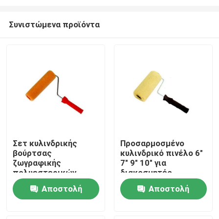
Συνιστώμενα προϊόντα
Σετ κυλινδρικής
Προσαρμοσμένο
βούρτσας
κυλινδρικό πινέλο 6"
Αρχική Σελίδα
ζωγραφικής
7" 9" 10" για
πολυεστερικών
διακοσμητές
πλεκτών σπιτιών 6
Προϊόντα
Αποστολή
Αποστολή
ιντσών
ερώτησης
ερώτησης
Σχετικά με εμάς