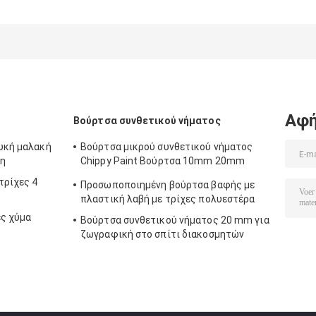
ζωγραφικής
ιντσών
υφαντό σπιτιώ
πολυεστερικών
κύλινδρος για
7 ιντσών
πλεκτών
βάψιμο τοίχων
σπιτιών 6 ιντσών
Αφή
Βούρτσα συνθετικού νήματος
ευκή μαλακή
Βούρτσα μικρού συνθετικού νήματος
τη
Chippy Paint Βούρτσα 10mm 20mm
30mm
τρίχες 4
Προσωποποιημένη βούρτσα βαφής με
πλαστική λαβή με τρίχες πολυεστέρα
ες χύμα
Βούρτσα συνθετικού νήματος 20 mm για
ζωγραφική στο σπίτι διακοσμητών