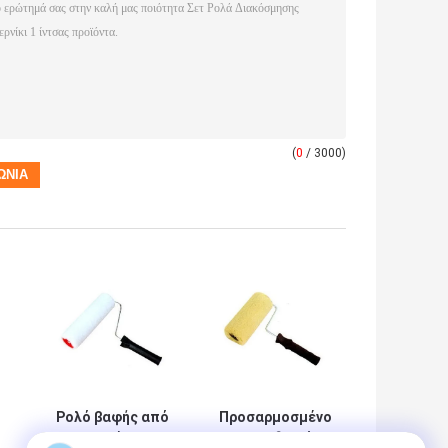
(
0
/ 3000)
Ρολό βαφής από
Προσαρμοσμένο
πολυεστέρα OEM
κυλινδρικό