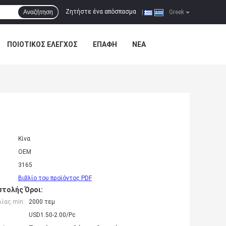
Ζητήστε ένα απόσπασμα
Αναζήτηση
|
Greek
ΠΟΙΟΤΙΚΌΣ ΈΛΕΓΧΟΣ
ΕΠΑΦΉ
ΝΈΑ
Κίνα
OEM
3165
Βιβλίο του προϊόντος PDF
τολής Όροι:
ίας min:
2000 τεμ
USD1.50-2.00/Pc