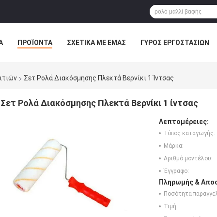
Α
ΠΡΟΪΌΝΤΑ
ΣΧΕΤΙΚΆ ΜΕ ΕΜΆΣ
ΓΎΡΟΣ ΕΡΓΟΣΤΑΣΊΩΝ
ΠΤΏΣΕΙΣ
ιτιών
Σετ Ρολά Διακόσμησης Πλεκτά Βερνίκι 1 Ίντσας
Σετ Ρολά Διακόσμησης Πλεκτά Βερνίκι 1 ίντσας
Λεπτομέρειες:
Τόπος καταγωγής:
Μάρκα:
Αριθμό μοντέλου:
Έγγραφο:
Πληρωμής & Αποσ
Ποσότητα παραγγελ
Τιμή: