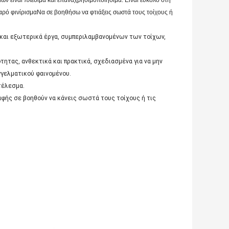
ιών είναι πλέσιμα και επαναχρησιμοποιήσιμα. Είναι εύκολο στη
ρό φινίρισμαΝα σε βοηθήσω να φτιάξεις σωστά τους τοίχους ή
 και εξωτερικά έργα, συμπεριλαμβανομένων των τοίχων,
ητας, ανθεκτικά και πρακτικά, σχεδιασμένα για να μην
γγελματικού φαινομένου.
τέλεσμα.
βαφής σε βοηθούν να κάνεις σωστά τους τοίχους ή τις