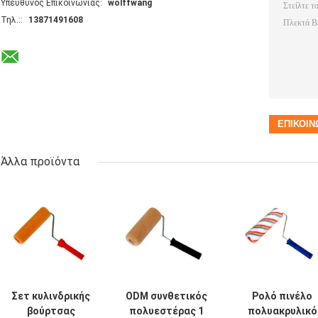
Υπεύθυνος Επικοινωνίας:
wolffwang
Τηλ.::
13871491608
Άλλα προϊόντα
Σετ κυλινδρικής
ODM συνθετικός
Ρολό πινέλο
βούρτσας
πολυεστέρας 1
πολυακρυλικό