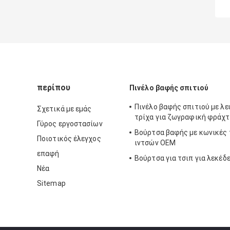
περίπου
Πινέλο βαφής σπιτιού
Πινέλο βαφής σπιτιού με λ
Σχετικά με εμάς
τρίχα για ζωγραφική φράχ
Γύρος εργοστασίων
Βούρτσα βαφής με κωνικές 
Ποιοτικός έλεγχος
ιντσών OEM
επαφή
Βούρτσα για τσιπ για λεκέδ
Νέα
Sitemap