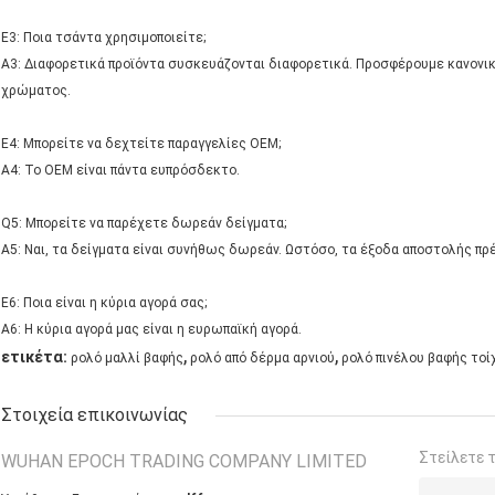
Ε3: Ποια τσάντα χρησιμοποιείτε;
Α3: Διαφορετικά προϊόντα συσκευάζονται διαφορετικά. Προσφέρουμε κανονικ
χρώματος.
Ε4: Μπορείτε να δεχτείτε παραγγελίες OEM;
Α4: Το OEM είναι πάντα ευπρόσδεκτο.
Q5: Μπορείτε να παρέχετε δωρεάν δείγματα;
Α5: Ναι, τα δείγματα είναι συνήθως δωρεάν. Ωστόσο, τα έξοδα αποστολής πρ
Ε6: Ποια είναι η κύρια αγορά σας;
Α6: Η κύρια αγορά μας είναι η ευρωπαϊκή αγορά.
,
,
ετικέτα:
ρολό μαλλί βαφής
ρολό από δέρμα αρνιού
ρολό πινέλου βαφής τοί
Στοιχεία επικοινωνίας
Στείλετε 
WUHAN EPOCH TRADING COMPANY LIMITED