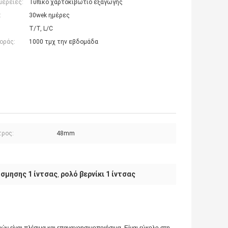
μέρειες:
Τυπικό χαρτοκιβώτιο εξαγωγής
:
30wek ημέρες
T/T, L/C
οράς:
1000 τμχ την εβδομάδα
τρος:
48mm
σμησης 1 ίντσας
ρολό βερνίκι 1 ίντσας
,