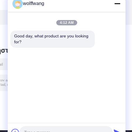
wolffwang
ν
για λείο
πινέλο 6" 7" 9" 10"
φινίρισμα
για διακοσμητές
4:12 AM
Good day, what product are you looking 
for?
στε μήνυμα