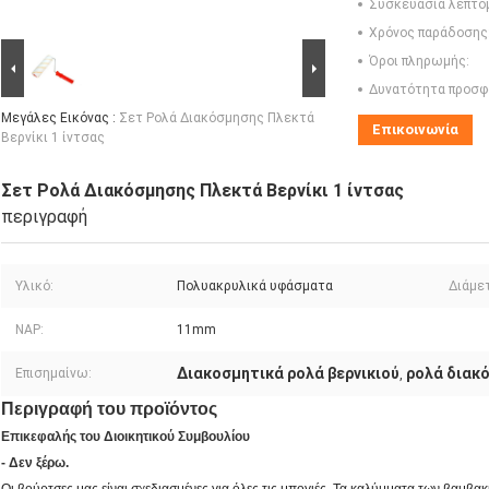
Συσκευασία λεπτο
Χρόνος παράδοσης
Όροι πληρωμής:
Δυνατότητα προσφ
Μεγάλες Εικόνας :
Σετ Ρολά Διακόσμησης Πλεκτά
Επικοινωνία
Βερνίκι 1 ίντσας
Σετ Ρολά Διακόσμησης Πλεκτά Βερνίκι 1 ίντσας
περιγραφή
Υλικό:
Πολυακρυλικά υφάσματα
Διάμε
NAP:
11mm
Διακοσμητικά ρολά βερνικιού
ρολά διακό
Επισημαίνω:
,
Περιγραφή του προϊόντος
Επικεφαλής του Διοικητικού Συμβουλίου
- Δεν ξέρω.