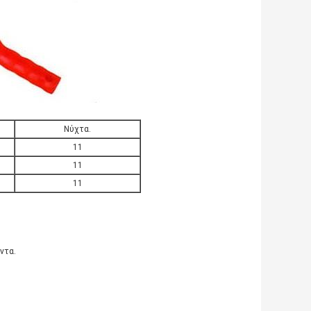
Νύχτα.
11
11
11
ντα.