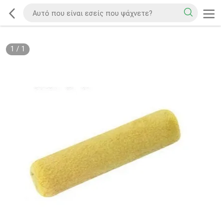
1
/
1