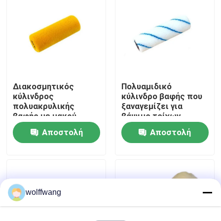
Γύρος εργοστασίων
Ποιοτικός έλεγχος
Διακοσμητικός
Πολυαμιδικό
επαφή
κύλινδρος
κύλινδρο βαφής που
πολυακρυλικής
ξαναγεμίζει για
βαφής με μακρύ
βάψιμο τοίχων
Νέα
σωρό
δαπέδου
Αποστολή
Αποστολή
προσαρμοσμένο
Όλες οι περιπτώσεις
ερώτησης
ερώτησης
Πινέλο βαφής σπιτιού
wolffwang
Βούρτσα συνθετικού νήματος