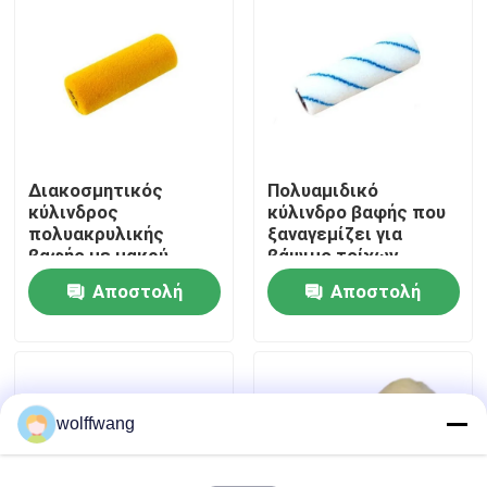
Γύρος εργοστασίων
Ποιοτικός έλεγχος
Διακοσμητικός
Πολυαμιδικό
επαφή
κύλινδρος
κύλινδρο βαφής που
πολυακρυλικής
ξαναγεμίζει για
βαφής με μακρύ
βάψιμο τοίχων
Νέα
σωρό
δαπέδου
Αποστολή
Αποστολή
προσαρμοσμένο
Όλες οι περιπτώσεις
ερώτησης
ερώτησης
Πινέλο βαφής σπιτιού
wolffwang
Βούρτσα συνθετικού νήματος