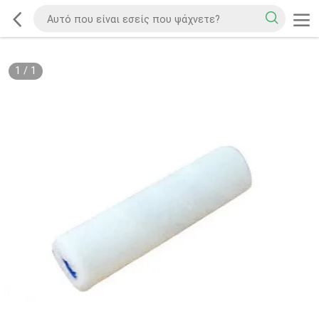
1
/
1