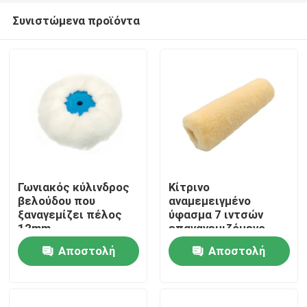
Συνιστώμενα προϊόντα
Γωνιακός κύλινδρος
Κίτρινο
βελούδου που
αναμεμειγμένο
ξαναγεμίζει πέλος
ύφασμα 7 ιντσών
Αρχική Σελίδα
12mm
επαναγεμιζόμενο
κύλινδρο βαφής με
Αποστολή
Αποστολή
λαβή
Προϊόντα
ερώτησης
ερώτησης
Σχετικά με εμάς