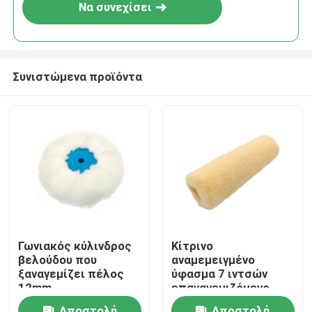
Να συνεχίσει
Συνιστώμενα προϊόντα
Αρχική Σελίδα
Γωνιακός κύλινδρος
Κίτρινο
βελούδου που
αναμεμειγμένο
Προϊόντα
ξαναγεμίζει πέλος
ύφασμα 7 ιντσών
12mm
επαναγεμιζόμενο
κύλινδρο βαφής με
Σχετικά με εμάς
Αποστολή
Αποστολή