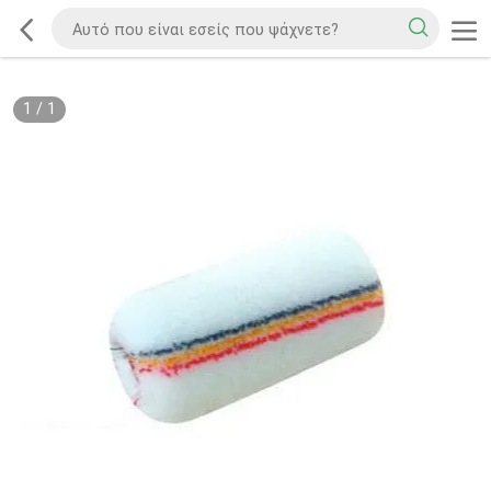
1
/
1