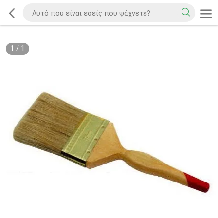
1
/
1