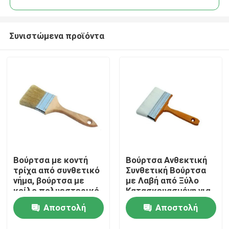
Συνιστώμενα προϊόντα
Βούρτσα με κοντή
Βούρτσα Ανθεκτική
Αρχική Σελίδα
τρίχα από συνθετικό
Συνθετική Βούρτσα
νήμα, βούρτσα με
με Λαβή από Ξύλο
κοίλο πολυεστερικό
Κατασκευασμένη για
Προϊόντα
νήμα, ιδανική για
να Αντέχει σε
Αποστολή
Αποστολή
βιομηχανικές
Εντατικές Εργασίες
εφαρμογές
Καθαρισμού και
Σχετικά με εμάς