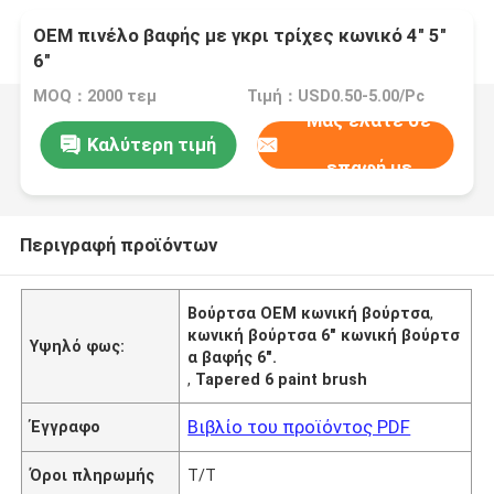
OEM πινέλο βαφής με γκρι τρίχες κωνικό 4" 5"
6"
MOQ：2000 τεμ
Τιμή：USD0.50-5.00/Pc
Μας ελάτε σε
Καλύτερη τιμή
επαφή με
Περιγραφή προϊόντων
Βούρτσα OEM κωνική βούρτσα
,
κωνική βούρτσα 6" κωνική βούρτσ
Υψηλό φως:
α βαφής 6".
,
Tapered 6 paint brush
Βιβλίο του προϊόντος PDF
Έγγραφο
Όροι πληρωμής
T/T