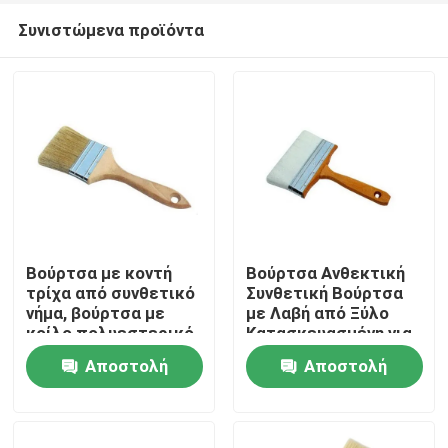
Συνιστώμενα προϊόντα
Βούρτσα με κοντή
Βούρτσα Ανθεκτική
τρίχα από συνθετικό
Συνθετική Βούρτσα
νήμα, βούρτσα με
με Λαβή από Ξύλο
Αρχική Σελίδα
κοίλο πολυεστερικό
Κατασκευασμένη για
νήμα, ιδανική για
να Αντέχει σε
Αποστολή
Αποστολή
βιομηχανικές
Εντατικές Εργασίες
Προϊόντα
εφαρμογές
Καθαρισμού και
ερώτησης
ερώτησης
καθαρισμού
Συντήρησης
Σχετικά με εμάς