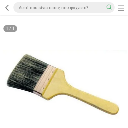
1
/
1